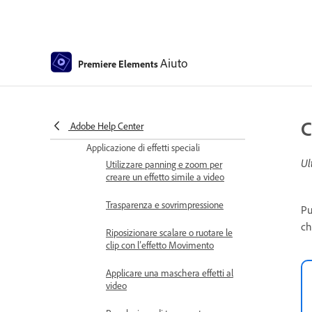
avanzato
Riempi fotogramma - Modifica
guidata
Aiuto
Premiere Elements
Creare un video time-lapse o
stop-motion - Modifica guidata
Best practice per creare un video
C
time-lapse
Adobe Help Center
Applicazione di effetti speciali
Ul
Utilizzare panning e zoom per
creare un effetto simile a video
Trasparenza e sovrimpressione
Pu
ch
Riposizionare scalare o ruotare le
clip con l’effetto Movimento
Applicare una maschera effetti al
video