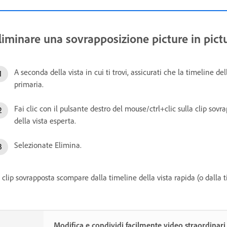
liminare una sovrapposizione picture in pict
A seconda della vista in cui ti trovi, assicurati che la timeline del
primaria.
Fai clic con il pulsante destro del mouse/ctrl+clic sulla clip sovr
della vista esperta.
Selezionate Elimina.
 clip sovrapposta scompare dalla timeline della vista rapida (o dalla 
Modifica e condividi facilmente video straordinar