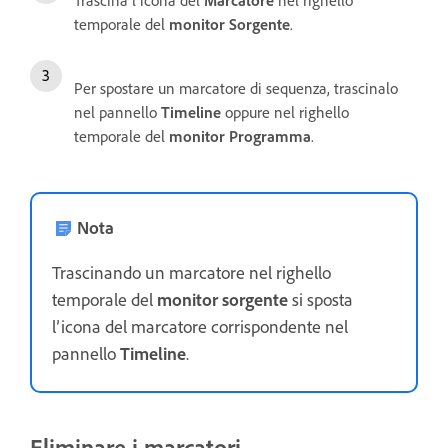
Trascina l’icona del
Marcatore
nel righello
temporale del
monitor Sorgente
.
Per spostare un marcatore di sequenza, trascinalo
nel pannello
Timeline
oppure nel righello
temporale del
monitor Programma
.
Nota
Trascinando un marcatore nel righello
temporale del
monitor sorgente
si sposta
l’icona del marcatore corrispondente nel
pannello
Timeline
.
Eliminare i marcatori