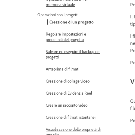
Po
memoria virtuale
Operazioni con i progetti
Il
Creazione di un progetto
ti
Regolare impostazioni e
I 
predefiniti del progetto
ne
Pr
Salvare ed eseguire il backup dei
progetti
Pe
Anteprima di filmati
V
Creazione di collage video
Creazione di Evidenzia Reel
Qu
Creare un racconto video
fi
Creazione di filmati istantanei
Pe
Visualizzazione delle proprietà di
una clip