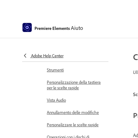
Spazio di lavoro e flusso di lavoro
Scopri la schermata Home
Aiuto
Nozioni di base sull’area di lavoro
Premiere Elements
Utilizzo del monitor Sorgente e
del monitor Programma
C
Adobe Help Center
Preferenze
Strumenti
Ul
Personalizzazione della tastiera
per le scelte rapide
Sc
Vista Audio
Annullamento delle modifiche
P
Personalizzare le scelte rapide
Ad
Operazioni con i dischi di