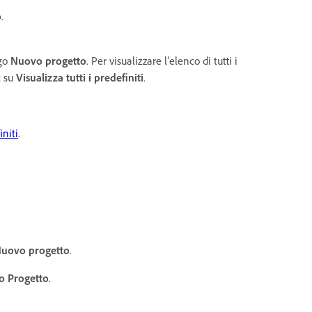
o
.
ogo
Nuovo progetto
. Per visualizzare l’elenco di tutti i
c su
Visualizza tutti i predefiniti
.
initi
.
uovo progetto
.
o
Progetto
.