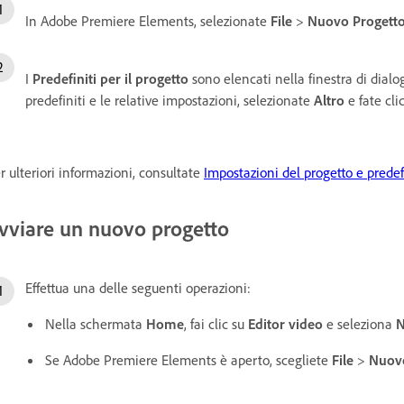
In Adobe Premiere Elements, selezionate
File
>
Nuovo
Progett
I
Predefiniti per il progetto
sono elencati nella finestra di dial
predefiniti e le relative impostazioni, selezionate
Altro
e fate cli
r ulteriori informazioni, consultate
Impostazioni del progetto e predef
vviare un nuovo progetto
Effettua una delle seguenti operazioni:
Nella schermata
Home
, fai clic su
Editor video
e seleziona
N
Se Adobe Premiere Elements è aperto, scegliete
File
>
Nuov