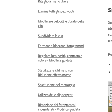
Ritaglio a mano libera
S
Elimina tutti gli spazi vuoti
Modificare velocità e durata delle
Sm
clip
id
sc
Suddividere le clip
mo
Fermare e bloccare i fotogrammi
Pe
Regolare luminosità, contrasto e
colore - Modifica guidata
Stabilizzare il filmato con
Riduzione effetto mosso
Sostituzione del metraggio
Utilizzo delle clip sorgenti
Rimozione dei fotogrammi
indesiderati - Modifica guidata