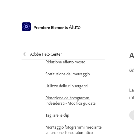
clip
Suddividere le clip
Aiuto
Fermare e bloccare i fotogrammi
Premiere Elements
Regolare luminosità, contrasto e
colore - Modifica guidata
A
Adobe Help Center
Stabilizzare il filmato con
Riduzione effetto mosso
Ul
Sostituzione del metraggio
Utilizzo delle clip sorgenti
La
in
Rimozione dei fotogrammi
indesiderati - Modifica guidata
Tagliare le clip
Montaggio fotogrammi mediante
la funzione Tono automatico