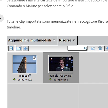
Selezionate i file e le cartelle da importare e fate clic su Apri 
Comando o Maiusc per selezionare più file.
Tutte le clip importate sono memorizzate nel raccoglitore Risorse 
timeline.