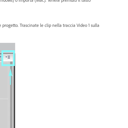
(Windows) o Importa (Mac). Tenete premuto il tasto
progetto. Trascinate le clip nella traccia Video 1 sulla