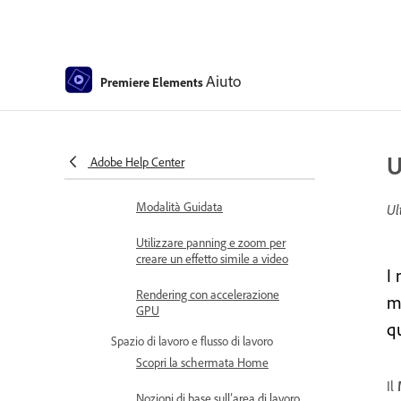
Elements
Introduzione ad Adobe Premiere
Elements
Aiuto
Premiere Elements
Novità di Premiere Elements
Requisiti di sistema di Adobe
Premiere Elements
U
Adobe Help Center
Nozioni di base sull’area di lavoro
Modalità Guidata
Ul
Utilizzare panning e zoom per
creare un effetto simile a video
I
Rendering con accelerazione
mo
GPU
q
Spazio di lavoro e flusso di lavoro
Scopri la schermata Home
Il
Nozioni di base sull’area di lavoro