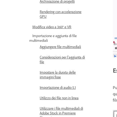
Archiviazione di progetti
Rendering con accelerazione
GPU
Modifica video a 360° e VR
Importazione e aggiunta di file
multimediali
Aggiungere file multimediali
Considerazioni per l’aggiunta di
file
E
Impostare la durata delle
immagini fisse
Pu
Importazione di audio 5.1
qu
Utilizzo dei file non in linea
fi
Utilizzare i file multimediali di
Adobe Stock in Premiere