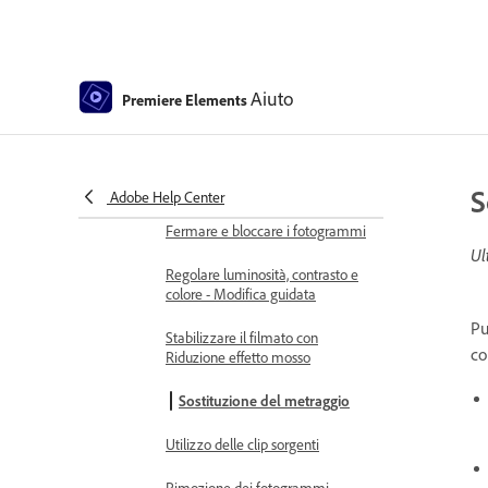
Ritaglio a mano libera
Elimina tutti gli spazi vuoti
Aiuto
Premiere Elements
Modificare velocità e durata delle
clip
Suddividere le clip
S
Adobe Help Center
Fermare e bloccare i fotogrammi
Ul
Regolare luminosità, contrasto e
colore - Modifica guidata
Pu
Stabilizzare il filmato con
co
Riduzione effetto mosso
Sostituzione del metraggio
Utilizzo delle clip sorgenti
Rimozione dei fotogrammi