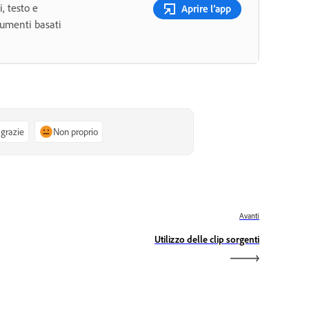
i, testo e
Aprire l’app
trumenti basati
 grazie
Non proprio
Avanti
Utilizzo delle clip sorgenti