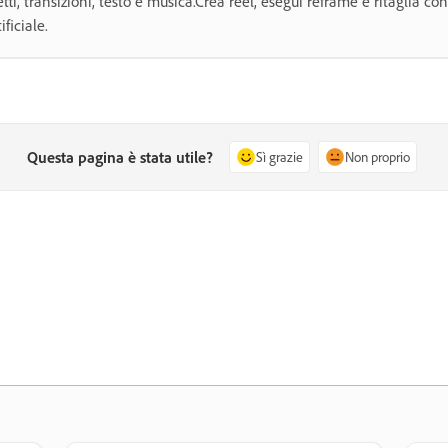
etti, transizioni, testo e musica.Crea reel, esegui reframe e ritaglia con
ificiale.
Questa pagina è stata utile?
Sì grazie
Non proprio