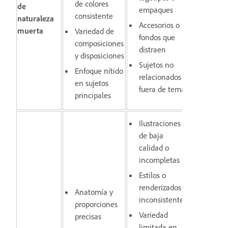
de colores
de
empaques
consistente
naturaleza
Accesorios o
muerta
Variedad de
fondos que
composiciones
distraen
y disposiciones
Sujetos no
Enfoque nítido
relacionados o
en sujetos
fuera de tema
principales
Ilustraciones
de baja
calidad o
incompletas
Estilos o
renderizados
Anatomía y
inconsistentes
proporciones
Variedad
precisas
limitada en