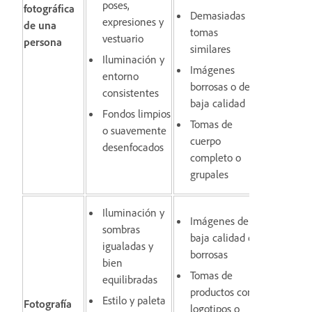
poses,
fotográfica
Demasiadas
expresiones y
de una
tomas
vestuario
persona
similares
Iluminación y
Imágenes
entorno
borrosas o de
consistentes
baja calidad
Fondos limpios
Tomas de
o suavemente
cuerpo
desenfocados
completo o
grupales
Iluminación y
Imágenes de
sombras
baja calidad o
igualadas y
borrosas
bien
Tomas de
equilibradas
productos con
Estilo y paleta
Fotografía
logotipos o