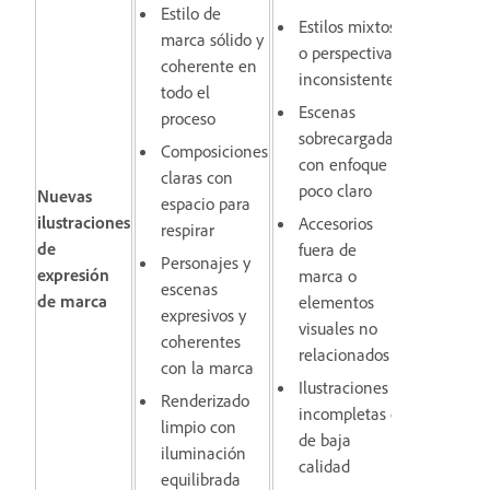
Estilo de
Estilos mixtos
marca sólido y
o perspectivas
coherente en
inconsistentes
todo el
Escenas
proceso
sobrecargadas
Composiciones
con enfoque
claras con
poco claro
Nuevas
espacio para
ilustraciones
Accesorios
respirar
de
fuera de
Personajes y
expresión
marca o
escenas
de marca
elementos
expresivos y
visuales no
coherentes
relacionados
con la marca
Ilustraciones
Renderizado
incompletas o
limpio con
de baja
iluminación
calidad
equilibrada