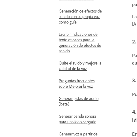
pu
Generación de efectos de
La
sonido con su propia voz
como guía
IA
Escribir indicaciones de
texto eficaces para la
2.
generación de efectos de
sonido
Pa
au
Quite el ruido y mejore la
calidad de la voz
3.
Preguntas frecuentes
sobre Mejorar la voz
Pu
Generar pistas de audio
(beta)
4.
Generar banda sonora
i
para un vídeo cargado
Es
Generar voz a partir de