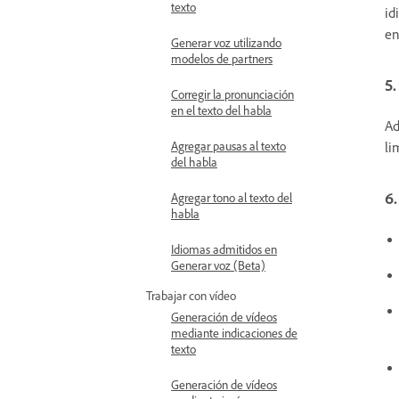
texto
id
en
Generar voz utilizando
modelos de partners
5.
Corregir la pronunciación
en el texto del habla
Ad
Agregar pausas al texto
li
del habla
6.
Agregar tono al texto del
habla
Idiomas admitidos en
Generar voz (Beta)
Trabajar con vídeo
Generación de vídeos
mediante indicaciones de
texto
Generación de vídeos