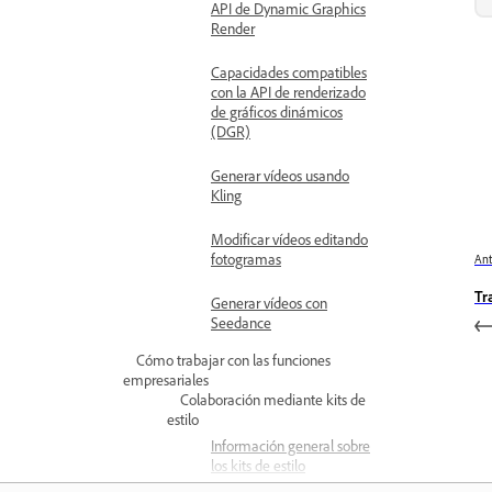
API de Dynamic Graphics
Render
Capacidades compatibles
con la API de renderizado
de gráficos dinámicos
(DGR)
Generar vídeos usando
Kling
Modificar vídeos editando
fotogramas
Ant
Tr
Generar vídeos con
Seedance
Cómo trabajar con las funciones
empresariales
Colaboración mediante kits de
estilo
Información general sobre
los kits de estilo