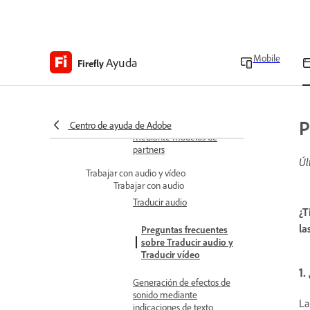
Aumentar escala de
imágenes
Generar vectores
De texto a vector
Mobile
Ayuda
Firefly
Generación de vectores
mediante indicaciones de
texto
P
Generación de vectores
Centro de ayuda de Adobe
mediante modelos de
partners
Úl
Trabajar con audio y vídeo
Trabajar con audio
Traducir audio
¿T
la
Preguntas frecuentes
sobre Traducir audio y
Traducir vídeo
1.
Generación de efectos de
sonido mediante
L
indicaciones de texto