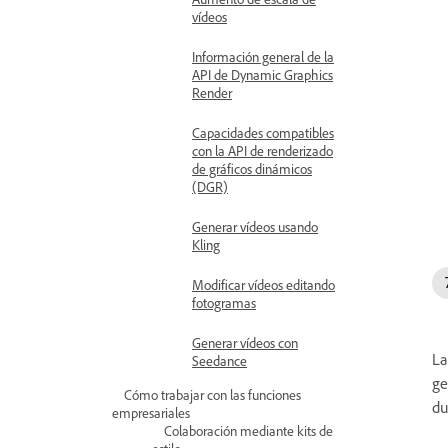
vídeos
Información general de la
API de Dynamic Graphics
Render
Capacidades compatibles
con la API de renderizado
de gráficos dinámicos
(DGR)
Generar vídeos usando
Kling
Modificar vídeos editando
fotogramas
Generar vídeos con
L
Seedance
ge
Cómo trabajar con las funciones
du
empresariales
Colaboración mediante kits de