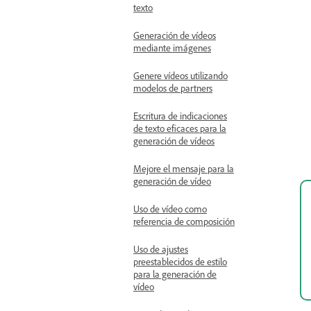
texto
Generación de vídeos
mediante imágenes
Genere vídeos utilizando
modelos de partners
Escritura de indicaciones
de texto eficaces para la
generación de vídeos
Mejore el mensaje para la
generación de vídeo
Uso de vídeo como
referencia de composición
Uso de ajustes
preestablecidos de estilo
para la generación de
vídeo