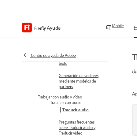
Ampliar imágenes
Aumentar escala de
Mobile
Ayuda
Firefly
imágenes
Generar vectores
De texto a vector
Generación de vectores
T
Centro de ayuda de Adobe
mediante indicaciones de
texto
Úl
Generación de vectores
mediante modelos de
partners
Ap
Trabajar con audio y vídeo
Trabajar con audio
Traducir audio
Preguntas frecuentes
sobre Traducir audio y
Traducir vídeo