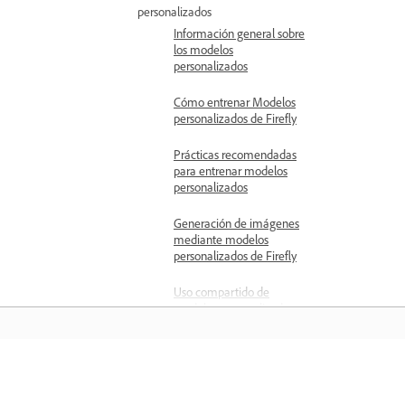
personalizados
Información general sobre
los modelos
personalizados
Cómo entrenar Modelos
personalizados de Firefly
Prácticas recomendadas
para entrenar modelos
personalizados
Generación de imágenes
mediante modelos
personalizados de Firefly
Uso compartido de
modelos personalizados
Administrar modelos
personalizados de Firefly
Aprender
Gestión del acceso a