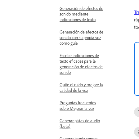
Generación de efectos de
Tr
sonido mediante
rá
indicaciones de texto
to
Generación de efectos de
sonido con su propia voz
como guía
Escribir indicaciones de
texto eficaces para la
generación de efectos de
sonido
Quite el ruido y mejore la
calidad de la voz
Preguntas frecuentes
sobre Mejorar la voz
Generar pistas de audio
(beta)
Generar banda sonora