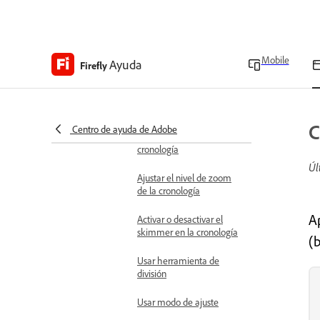
Detectar cortes en clips de
vídeo
Añadir ajustes
Mobile
Ayuda
Firefly
preestablecidos de
movimiento
Trabajar con la cronología
Mostrar u ocultar una
C
Centro de ayuda de Adobe
miniatura del clip en la
cronología
Úl
Ajustar el nivel de zoom
de la cronología
A
Activar o desactivar el
skimmer en la cronología
(b
Usar herramienta de
división
Usar modo de ajuste