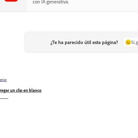
con IA generativa.
¿Te ha parecido útil esta página?
Sí, 
erior
regar un clip en blanco