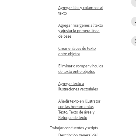
Agregar filas y columnas al
texto
Agregar márgenes al texto
y ajustar la primera línea
de base
Crear enlaces de texto
entre objetos
Eliminar o romper vínculos
de texto entre objetos
Agregar texto a
ilustraciones vectoriales
Añadir texto en Illustrator
con las herramientas
Texto, Texto de área y
Retoque de texto
Trabajar con fuentes y scripts
Descripción general del