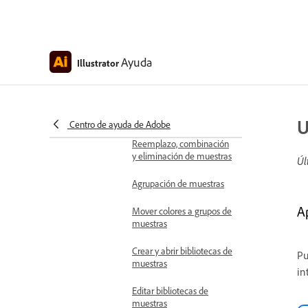
Creación de muestras de
tinta plana
Creación de muestras de
Ayuda
degradado
Illustrator
Reordenar Muestras
Duplicación de muestras
U
Centro de ayuda de Adobe
Reemplazo, combinación
y eliminación de muestras
Úl
Agrupación de muestras
A
Mover colores a grupos de
muestras
Crear y abrir bibliotecas de
Pu
muestras
in
Editar bibliotecas de
muestras