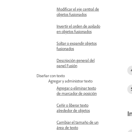
Modificar el eje central de
objetos fusionados
Invertir el orden de apilado
en objetos fusionados
Soltar o expandir objetos
fusionados
Descripción general del
panel Fusión
Diseñar con texto
Agregar y administrar texto
Agregar o eliminar texto
de marcador de posición
Ceñir o liberar texto
alrededor de objetos
I
Cambiar el tamaño de un
área de texto