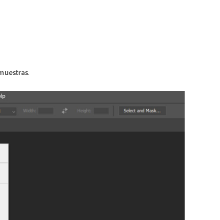
muestras
.