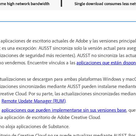
aplicaciones de escritorio actuales de Adobe y las versiones principa
 es una excepción: AUSST sincroniza solo la versión actual para ase
lizaciones de seguridad más recientes). AUSST no sincroniza las actua
no vendemos. Encuentre vínculos a las
aplicaciones que están dispon
actualizaciones se descargan para ambas plataformas Windows y mac
lizaciones sincronizadas mediante AUSST pueden instalarse mediante
Creative Cloud. Por su parte, las actualizaciones sincronizadas medi
e
Remote Update Manager (RUM)
.
n
aplicaciones que pueden implementarse sin sus versiones base
, qu
 la aplicación de escritorio de Adobe Creative Cloud.
o aloja aplicaciones de Substance.
itorio de Creative Cloud no se puede actualizar mediante AUSST. Por l