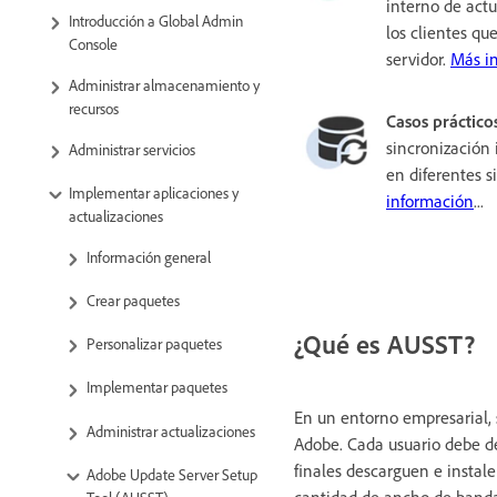
interno de actu
Introducción a Global Admin
los clientes que
Console
servidor.
Más i
Administrar almacenamiento y
recursos
Casos práctico
sincronización
Administrar servicios
en diferentes s
Implementar aplicaciones y
información
...
actualizaciones
Información general
Crear paquetes
¿Qué es AUSST?
Personalizar paquetes
Implementar paquetes
En un entorno empresarial, 
Administrar actualizaciones
Adobe. Cada usuario debe des
finales descarguen e instal
Adobe Update Server Setup
cantidad de ancho de banda