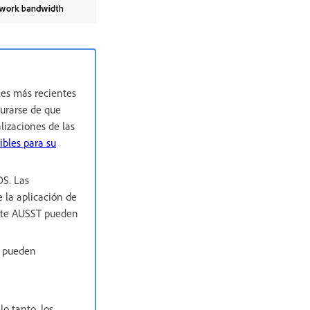
les más recientes
gurarse de que
lizaciones de las
ibles para su
OS. Las
 la aplicación de
ante AUSST pueden
e pueden
o tanto, los