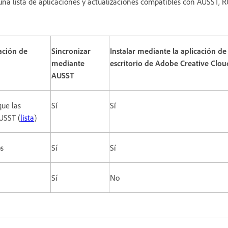
 una lista de aplicaciones y actualizaciones compatibles con AUSST, 
:
ación de
Sincronizar
Instalar mediante la aplicación de
mediante
escritorio de Adobe Creative Clou
AUSST
que las
Sí
Sí
USST (
lista
)
os
Sí
Sí
Sí
No