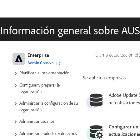
Información general sobre AU
Adobe para empresas y equipos:
Enterprise
Última actualización el
Guía de administración
Admin Console
Planificar la implementación
Se aplica a empresas.
Configurar y preparar la
organización
Adobe Update Se
actualizacione
Administrar la configuración de su
organización
Administrar usuarios
Configurar un 
Administrar productos y derechos
actualizacione