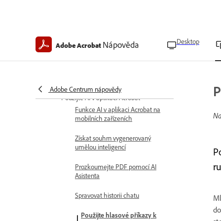
Nahrát místní soubory
Odstranit soubory
Desktop
Nápověda
Adobe Acrobat
Sloučit soubory
Žádost o přístup k omezeným
souborům
P
Adobe Centrum nápovědy
Použijte AI v aplikaci Acrobat
Funkce AI v aplikaci Acrobat na
Na
mobilních zařízeních
Získat souhrn vygenerovaný
umělou inteligencí
P
r
Prozkoumejte PDF pomocí AI
Asistenta
Spravovat historii chatu
Ml
do
Použijte hlasové příkazy k