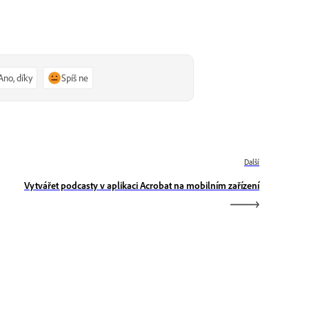
Ano, díky
Spíš ne
Další
Vytvářet podcasty v aplikaci Acrobat na mobilním zařízení