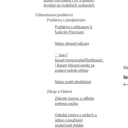
Acrobat na mobilních zařízeních
Odstraňování problémů
Problémy s předplatným
Problémy s přístupem k
funkcím Premium
Nelze obnovit nákupy
```json {
&quot;transcreatedText&quot;:
[ &quot;Vrácení peněz za
Pře
zrušení nebylo přijato
Sp
Nelze zrušit předplatné
Zdroje a hlášení
Získejte pomoc a sdílejte
zpětnou vazbu
Odeslat zprávy o pádech a
údaje o používání
společnosti Adobe