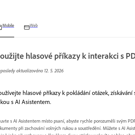
Mobile
Web
oužijte hlasové příkazy k interakci s P
posledy aktualizováno
12. 5. 2026
oužívejte hlasové příkazy k pokládání otázek, získává
ukou s AI Asistentem.
uvte s AI Asistentem místo psaní, abyste rychle porozuměli svým PDF
kumenty při zachování volných rukou a soustředění. Můžete s AI Asis