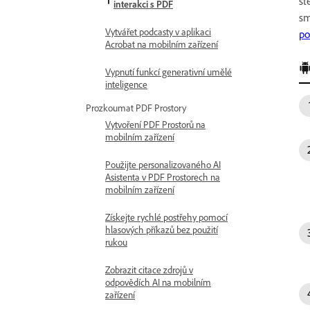
st
interakci s PDF
sm
Vytvářet podcasty v aplikaci
po
Acrobat na mobilním zařízení
Vypnutí funkcí generativní umělé
inteligence
Prozkoumat PDF Prostory
Vytvoření PDF Prostorů na
mobilním zařízení
Použijte personalizovaného AI
Asistenta v PDF Prostorech na
mobilním zařízení
Získejte rychlé postřehy pomocí
hlasových příkazů bez použití
rukou
Zobrazit citace zdrojů v
odpovědích AI na mobilním
zařízení