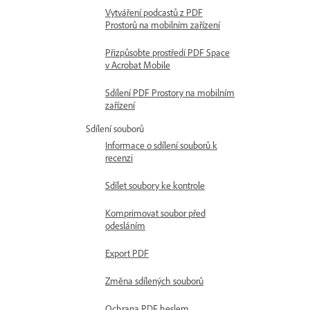
Vytváření podcastů z PDF
Prostorů na mobilním zařízení
Přizpůsobte prostředí PDF Space
v Acrobat Mobile
Sdílení PDF Prostory na mobilním
zařízení
Sdílení souborů
Informace o sdílení souborů k
recenzi
Sdílet soubory ke kontrole
Komprimovat soubor před
odesláním
Export PDF
Změna sdílených souborů
Ochrana PDF heslem