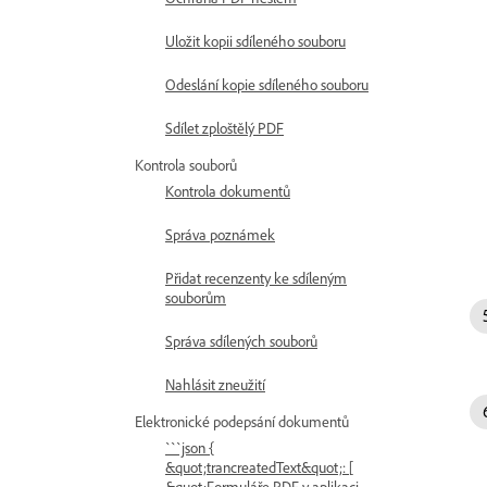
Uložit kopii sdíleného souboru
Odeslání kopie sdíleného souboru
Sdílet zploštělý PDF
Kontrola souborů
Kontrola dokumentů
Správa poznámek
Přidat recenzenty ke sdíleným
souborům
Správa sdílených souborů
Nahlásit zneužití
Elektronické podepsání dokumentů
```json {
&quot;trancreatedText&quot;: [
&quot;Formuláře PDF v aplikaci