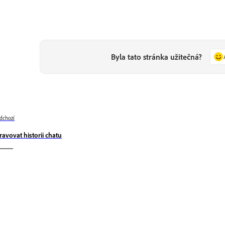
Byla tato stránka užitečná?
dchozí
ravovat historii chatu