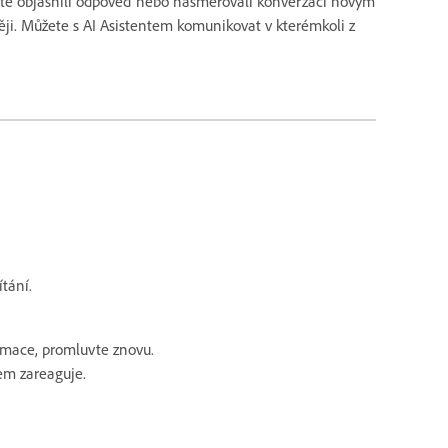
byste objasnili odpověď nebo nasměrovali konverzaci novým
ji. Můžete s AI Asistentem komunikovat v kterémkoli z
ítání.
rmace, promluvte znovu.
em zareaguje.