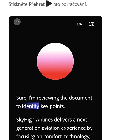
Stiskněte
Přehrát
pro pokračování.