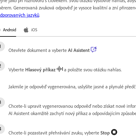
ejně jako při rozhovoru s člověkem. Svou otázku vyslovíte nahlas, a
ěrem. Generovaná zvuková odpověď je vysoce kvalitní a zní přirozeně
dporovaných jazyků
.
Android
iOS
Otevřete dokument a vyberte
AI Asistent
Vyberte
Hlasový příkaz
a položte svou otázku nahlas.
Jakmile je odpověď vygenerována, uslyšíte jasné a plynulé předč
Chcete-li upravit vygenerovanou odpověď nebo získat nové info
AI Asistent okamžitě zachytí nový příkaz a odpovídajícím způsob
Chcete-li pozastavit přehrávání zvuku, vyberte
Stop