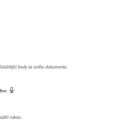
jdůležitější body ze svého dokumentu.
ofon
.
žití rukou.