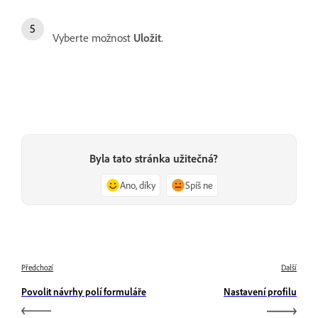
Vyberte možnost
Uložit
.
Byla tato stránka užitečná?
Ano, díky
Spíš ne
Předchozí
Další
Povolit návrhy polí formuláře
Nastavení profilu