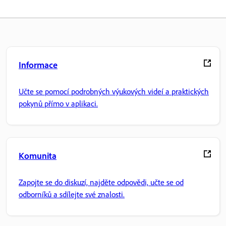
Informace
Učte se pomocí podrobných výukových videí a praktických
pokynů přímo v aplikaci.
Komunita
Zapojte se do diskuzí, najděte odpovědi, učte se od
odborníků a sdílejte své znalosti.