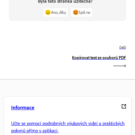
Byla tato stránka užitečná?
Ano, díky
Spíš ne
Další
Kopírovat text ze souborů PDF
Informace
Učte se pomocí podrobných výukových videí a praktických
pokynů přímo v aplikaci.