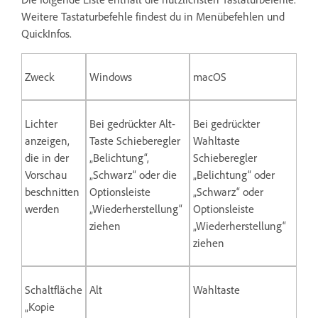
Weitere Tastaturbefehle findest du in Menübefehlen und
QuickInfos.
Zweck
Windows
macOS
Lichter
Bei gedrückter Alt-
Bei gedrückter
anzeigen,
Taste Schieberegler
Wahltaste
die in der
„Belichtung“,
Schieberegler
Vorschau
„Schwarz“ oder die
„Belichtung“ oder
beschnitten
Optionsleiste
„Schwarz“ oder
werden
„Wiederherstellung“
Optionsleiste
ziehen
„Wiederherstellung“
ziehen
Schaltfläche
Alt
Wahltaste
„Kopie