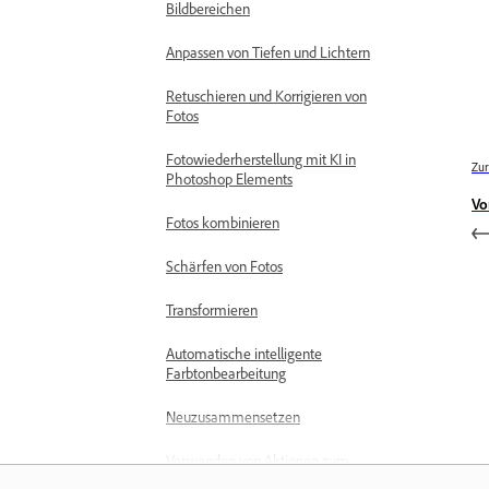
Bildbereichen
Anpassen von Tiefen und Lichtern
Retuschieren und Korrigieren von
Fotos
Fotowiederherstellung mit KI in
Zur
Photoshop Elements
Vo
Fotos kombinieren
Schärfen von Fotos
Transformieren
Automatische intelligente
Farbtonbearbeitung
Neuzusammensetzen
Verwenden von Aktionen zum
Verarbeiten von Fotos