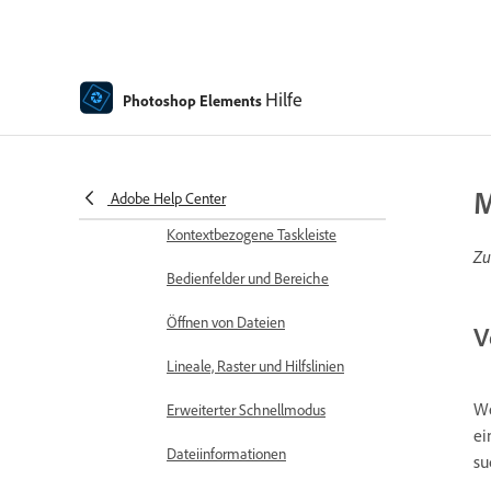
Arbeitsbereich und Umgebung
Den Startbildschirm
kennenlernen
Hilfe
Photoshop Elements
Arbeitsbereich – Grundlagen
Voreinstellungen
Werkzeuge
M
Adobe Help Center
Kontextbezogene Taskleiste
Zu
Bedienfelder und Bereiche
Öffnen von Dateien
V
Lineale, Raster und Hilfslinien
We
Erweiterter Schnellmodus
ei
Dateiinformationen
su