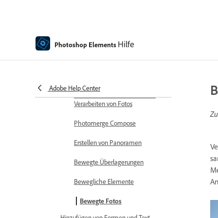
Schärfen von Fotos
Transformieren
Hilfe
Photoshop Elements
Automatische intelligente
Farbtonbearbeitung
Neuzusammensetzen
B
Adobe Help Center
Verwenden von Aktionen zum
Verarbeiten von Fotos
Zu
Photomerge Compose
Erstellen von Panoramen
Ve
sa
Bewegte Überlagerungen
Me
An
Bewegliche Elemente
Bewegte Fotos
Hinzufügen von Formen und Text