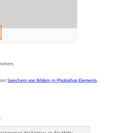
eichern.
nter
Speichern von Bildern in Photoshop Elements
.
:
Heranzoomen der Kamera an das Motiv