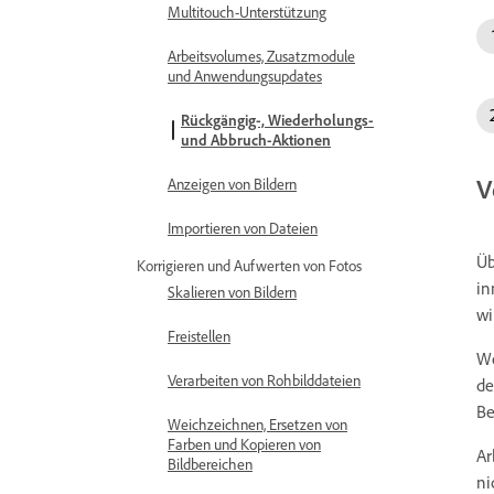
Multitouch-Unterstützung
Arbeitsvolumes, Zusatzmodule
und Anwendungsupdates
Rückgängig-, Wiederholungs-
und Abbruch-Aktionen
V
Anzeigen von Bildern
Importieren von Dateien
Üb
Korrigieren und Aufwerten von Fotos
in
Skalieren von Bildern
wi
Freistellen
We
Verarbeiten von Rohbilddateien
de
Be
Weichzeichnen, Ersetzen von
Farben und Kopieren von
Ar
Bildbereichen
ni