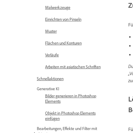
Z
Malwerkzeuge
Einrichten von Pinseln
Fü
Muster
Flächen und Konturen
Verläufe
Du
Arbeiten mit asiatischen Schriften
„V
Schnellaktionen
zu
Generative KI
Bilder generieren in Photoshop
L
Elements
B
Objekt in Photoshop Elements
einfügen
Bearbeitungen, Effekte und Filter mit
Fü