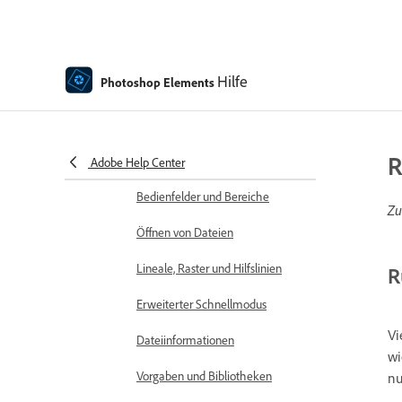
Den Startbildschirm
kennenlernen
Arbeitsbereich – Grundlagen
Hilfe
Photoshop Elements
Voreinstellungen
Werkzeuge
R
Kontextbezogene Taskleiste
Adobe Help Center
Bedienfelder und Bereiche
Zu
Öffnen von Dateien
Lineale, Raster und Hilfslinien
R
Erweiterter Schnellmodus
Vi
Dateiinformationen
wi
Vorgaben und Bibliotheken
nu