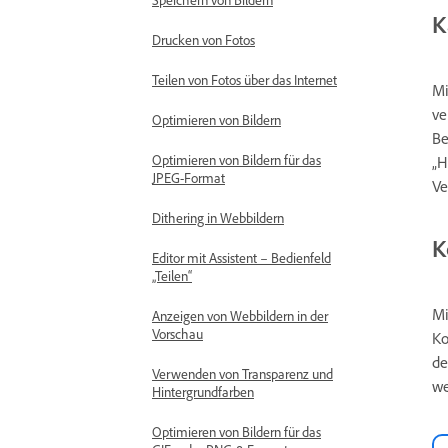
K
Drucken von Fotos
Teilen von Fotos über das Internet
Mi
ve
Optimieren von Bildern
Be
Optimieren von Bildern für das
„H
JPEG-Format
Ve
Dithering in Webbildern
K
Editor mit Assistent – Bedienfeld
„Teilen“
Mi
Anzeigen von Webbildern in der
Vorschau
Ko
de
Verwenden von Transparenz und
we
Hintergrundfarben
Optimieren von Bildern für das