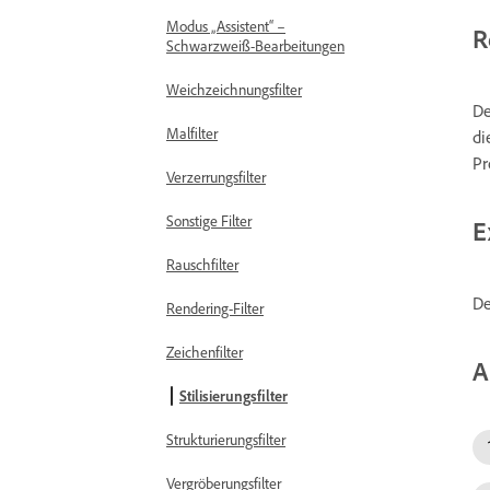
Modus „Assistent“ –
R
Schwarzweiß-Bearbeitungen
Weichzeichnungsfilter
De
Malfilter
di
Pr
Verzerrungsfilter
Sonstige Filter
E
Rauschfilter
De
Rendering-Filter
Zeichenfilter
A
Stilisierungsfilter
Strukturierungsfilter
Vergröberungsfilter