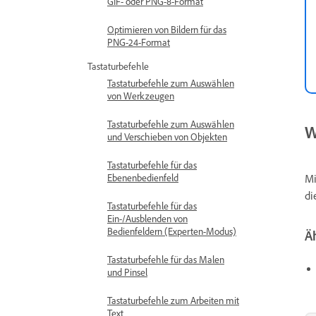
GIF- oder PNG-8-Format
Optimieren von Bildern für das
PNG-24-Format
Tastaturbefehle
Tastaturbefehle zum Auswählen
von Werkzeugen
Tastaturbefehle zum Auswählen
W
und Verschieben von Objekten
Tastaturbefehle für das
Ebenenbedienfeld
Mi
di
Tastaturbefehle für das
Ein-/Ausblenden von
Bedienfeldern (Experten-Modus)
Ä
Tastaturbefehle für das Malen
und Pinsel
Tastaturbefehle zum Arbeiten mit
Text