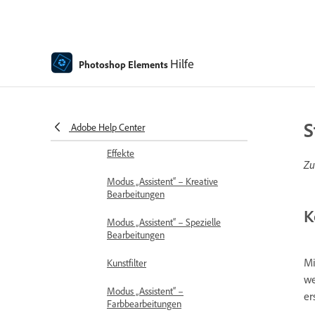
Filter
Modus „Assistent“ –
„Kombinieren“-Bearbeitungen
Hilfe
Photoshop Elements
Modus „Assistent“ –
Grundlegende Bearbeitungen
S
Anpassungsfilter
Adobe Help Center
Effekte
Zu
Modus „Assistent“ – Kreative
Bearbeitungen
K
Modus „Assistent“ – Spezielle
Bearbeitungen
Mi
Kunstfilter
we
Modus „Assistent“ –
er
Farbbearbeitungen