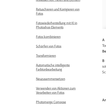
Retuschieren und Korrigieren von
Fotos
Fotowiederherstellung mit KI in
Photoshop Elements
Fotos kombinieren
A
To
Schärfen von Fotos
Be
Transformieren
B
Automatische intelligente
so
Farbtonbearbeitung
Sc
Neuzusammensetzen
Verwenden von Aktionen zum
Verarbeiten von Fotos
An
Photomerge Compose