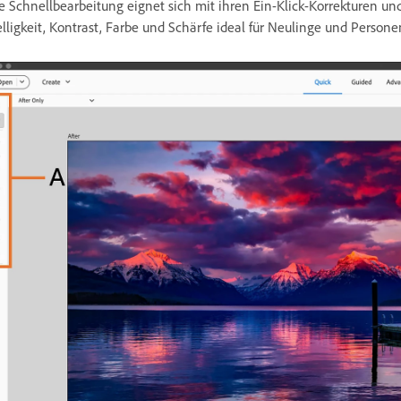
e Schnellbearbeitung eignet sich mit ihren Ein-Klick-Korrekturen 
lligkeit, Kontrast, Farbe und Schärfe ideal für Neulinge und Personen