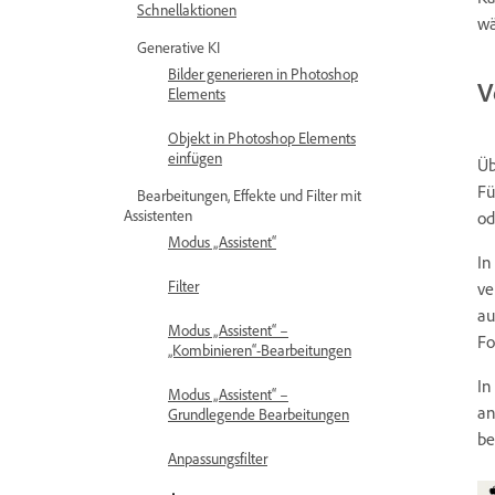
Schnellaktionen
wä
Generative KI
Bilder generieren in Photoshop
V
Elements
Objekt in Photoshop Elements
einfügen
Üb
Fü
Bearbeitungen, Effekte und Filter mit
Assistenten
od
Modus „Assistent“
In
Filter
ve
au
Modus „Assistent“ –
Fo
„Kombinieren“-Bearbeitungen
In
Modus „Assistent“ –
an
Grundlegende Bearbeitungen
be
Anpassungsfilter