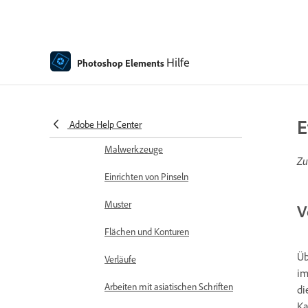
Rechtschreibprüfung mit
Sprachunterstützung
Hilfe
Photoshop Elements
Erstellen von Formen
Bearbeiten von Formen
E
Malen – Übersicht
Adobe Help Center
Malwerkzeuge
Zu
Einrichten von Pinseln
Muster
V
Flächen und Konturen
Üb
Verläufe
i
Arbeiten mit asiatischen Schriften
di
Ka