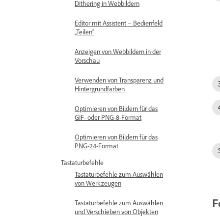
Dithering in Webbildern
Editor mit Assistent – Bedienfeld
„Teilen“
Anzeigen von Webbildern in der
Vorschau
Verwenden von Transparenz und
Hintergrundfarben
Optimieren von Bildern für das
GIF- oder PNG-8-Format
Optimieren von Bildern für das
PNG-24-Format
Tastaturbefehle
Tastaturbefehle zum Auswählen
von Werkzeugen
F
Tastaturbefehle zum Auswählen
und Verschieben von Objekten