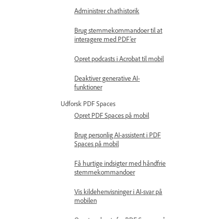
Administrer chathistorik
Brug stemmekommandoer til at
interagere med PDF’er
Opret podcasts i Acrobat til mobil
Deaktiver generative AI-
funktioner
Udforsk PDF Spaces
Opret PDF Spaces på mobil
Brug personlig AI-assistent i PDF
Spaces på mobil
Få hurtige indsigter med håndfrie
stemmekommandoer
Vis kildehenvisninger i AI-svar på
mobilen