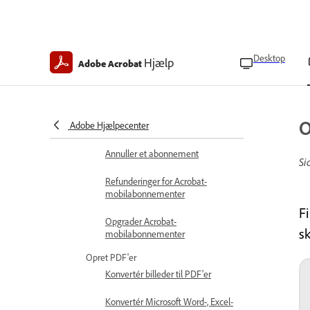
Acrobat til mobil – ofte stillede
spørgsmål
Abonnement og refusioner
Desktop
Hjælp
Adobe Acrobat
Acrobat mobilabonnementer
Køb et Acrobat-abonnement
O
Adobe Hjælpecenter
Gendan dit Acrobat-abonnement
Annuller et abonnement
Si
Refunderinger for Acrobat-
mobilabonnementer
F
Opgrader Acrobat-
sk
mobilabonnementer
Opret PDF'er
Konvertér billeder til PDF'er
Konvertér Microsoft Word-, Excel-