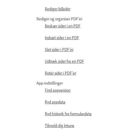
Rediger billeder
Rediger og organiser PDF'er
Beskær sider i en PDF
Indsæt sider i en PDF
Slet sider i PDF'er
Udtræk sider fra en PDF
Rotér sider i PDF'er
App-indstillinger
Find appversion
Ryd appdata
Ryd historik for formulardata
Tilmeld dig Intune