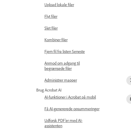
Upload lokale filer
Flyt filer
Slet filer
Kombiner filer
Fjern fil fra listen Seneste
Anmod om adgang til
begrænsede filer
Administrer mapper
Brug Acrobat AI
AI-funktioner i Acrobat på mobil
Få AI-genererede opsummeringer
Udforsk PDF’er med AI-
assistenten