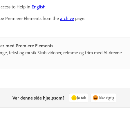
access to Help in
English
.
dobe Premiere Elements from the
archive
page.
eoer med Premiere Elements
gange, tekst og musik.Skab videoer, reframe og trim med AI-drevne
Var denne side hjælpsom?
Ja tak
Ikke rigtig