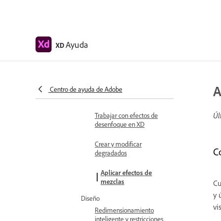
operaciones booleanas
Texto y fuentes
Trabajar con herramientas
de dibujo y texto
Ayuda
XD
Fuentes en Adobe XD
Máscaras y efectos
Crear una máscara con
A
Centro de ayuda de Adobe
formas
Úl
Trabajar con efectos de
desenfoque en XD
Crear y modificar
C
degradados
Aplicar efectos de
mezclas
Cu
y 
Diseño
vi
Redimensionamiento
inteligente y restricciones