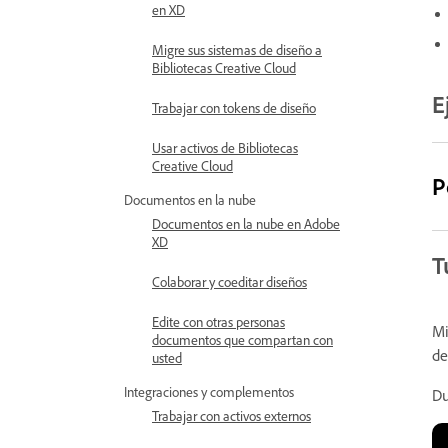
en XD
Migre sus sistemas de diseño a
Bibliotecas Creative Cloud
E
Trabajar con tokens de diseño
Usar activos de Bibliotecas
Creative Cloud
P
Documentos en la nube
Documentos en la nube en Adobe
XD
T
Colaborar y coeditar diseños
Edite con otras personas
Mi
documentos que compartan con
de
usted
Integraciones y complementos
Du
Trabajar con activos externos