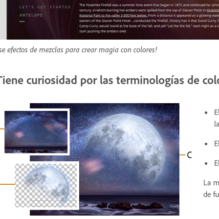
se efectos de mezclas para crear magia con colores!
Tiene curiosidad por las terminologías de col
E
l
E
E
La m
de f