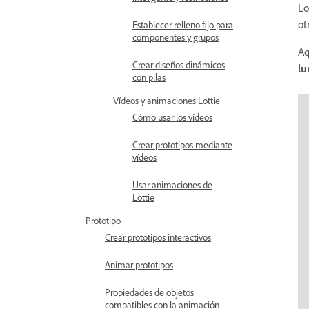
Lo
ot
Establecer relleno fijo para
componentes y grupos
Aq
Crear diseños dinámicos
lu
con pilas
Vídeos y animaciones Lottie
Cómo usar los vídeos
Crear prototipos mediante
vídeos
Usar animaciones de
Lottie
Prototipo
Crear prototipos interactivos
Animar prototipos
Propiedades de objetos
compatibles con la animación