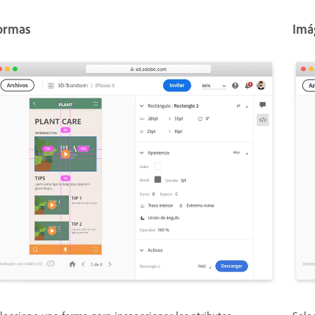
ormas
Imá