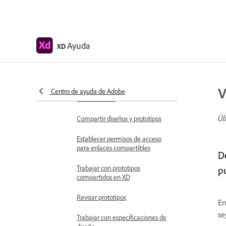
Crear vínculos de anclaje en
Adobe XD
Crear hipervínculos
Ayuda
XD
Previsualizar diseños y prototipos
Compartir, exportar y revisar
V
Compartir mesas de trabajo
Centro de ayuda de Adobe
seleccionadas
Úl
Compartir diseños y prototipos
Establecer permisos de acceso
para enlaces compartibles
D
Trabajar con prototipos
p
compartidos en XD
Revisar prototipos
En
se
Trabajar con especificaciones de