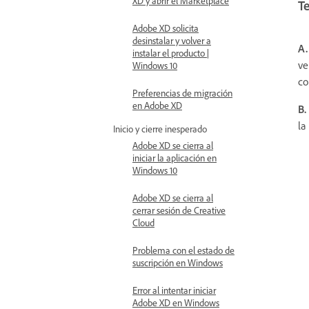
XD y abrir el Marketplace
Te
Adobe XD solicita
desinstalar y volver a
A.
instalar el producto |
ve
Windows 10
co
Preferencias de migración
en Adobe XD
B.
la
Inicio y cierre inesperado
Adobe XD se cierra al
iniciar la aplicación en
Windows 10
Adobe XD se cierra al
cerrar sesión de Creative
Cloud
Problema con el estado de
suscripción en Windows
Error al intentar iniciar
Adobe XD en Windows