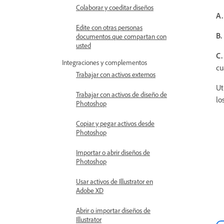
Colaborar y coeditar diseños
A.
Edite con otras personas
B.
documentos que compartan con
usted
C.
Integraciones y complementos
cu
Trabajar con activos externos
Ut
Trabajar con activos de diseño de
lo
Photoshop
Copiar y pegar activos desde
Photoshop
Importar o abrir diseños de
Photoshop
Usar activos de Illustrator en
Adobe XD
Abrir o importar diseños de
Illustrator