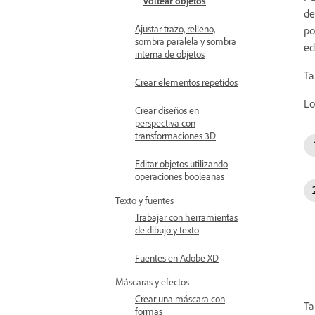
voltear objetos
de
Ajustar trazo, relleno,
po
sombra paralela y sombra
ed
interna de objetos
Ta
Crear elementos repetidos
Lo
Crear diseños en
perspectiva con
transformaciones 3D
Editar objetos utilizando
operaciones booleanas
Texto y fuentes
Trabajar con herramientas
de dibujo y texto
Fuentes en Adobe XD
Máscaras y efectos
Crear una máscara con
Ta
formas