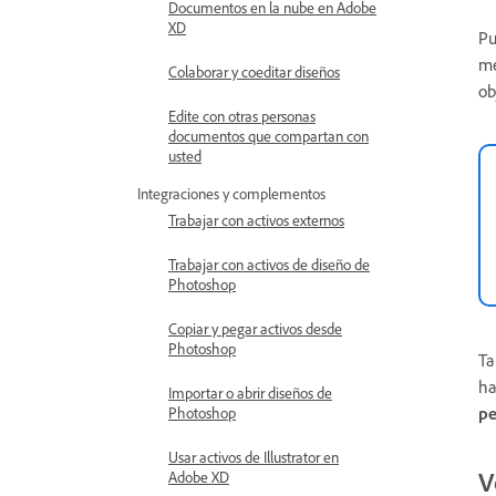
Documentos en la nube en Adobe
XD
Pu
me
Colaborar y coeditar diseños
ob
Edite con otras personas
documentos que compartan con
usted
Integraciones y complementos
Trabajar con activos externos
Trabajar con activos de diseño de
Photoshop
Copiar y pegar activos desde
Photoshop
Ta
ha
Importar o abrir diseños de
p
Photoshop
Usar activos de Illustrator en
V
Adobe XD