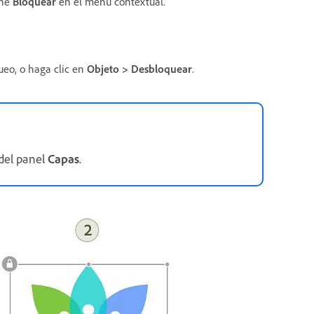
one
Bloquear
en el menú contextual.
ueo, o haga clic en
Objeto > Desbloquear
.
del panel
Capas
.