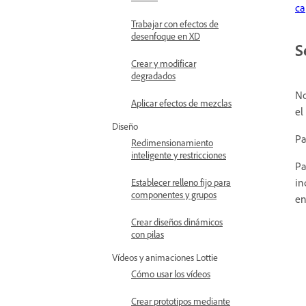
ca
Trabajar con efectos de
desenfoque en XD
S
Crear y modificar
degradados
No
Aplicar efectos de mezclas
el
Diseño
Pa
Redimensionamiento
inteligente y restricciones
Pa
in
Establecer relleno fijo para
componentes y grupos
en
Crear diseños dinámicos
con pilas
Vídeos y animaciones Lottie
Cómo usar los vídeos
Crear prototipos mediante