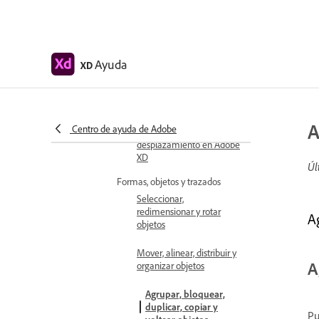
Usar guías y cuadrículas en
XD
Crear mesas de trabajo
Ayuda
XD
con desplazamiento
Trabajar con capas
A
Centro de ayuda de Adobe
Crear grupos de
desplazamiento en Adobe
XD
Úl
Formas, objetos y trazados
Seleccionar,
redimensionar y rotar
A
objetos
Mover, alinear, distribuir y
A
organizar objetos
Agrupar, bloquear,
duplicar, copiar y
Pu