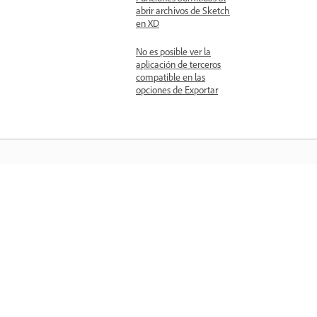
abrir archivos de Sketch
en XD
No es posible ver la
aplicación de terceros
compatible en las
opciones de Exportar
Aprender
Aprenda con tutoriales en vídeo paso 
paso y orientación práctica directame
en la aplicación.