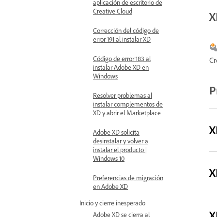
aplicación de escritorio de
Creative Cloud
X
Corrección del código de
error 191 al instalar XD
Código de error 183 al
Cr
instalar Adobe XD en
Windows
P
Resolver problemas al
instalar complementos de
XD y abrir el Marketplace
X
Adobe XD solicita
desinstalar y volver a
instalar el producto |
Windows 10
X
Preferencias de migración
en Adobe XD
Inicio y cierre inesperado
X
Adobe XD se cierra al