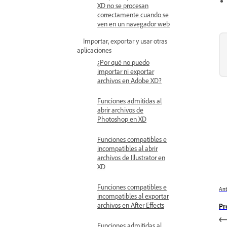
XD no se procesan
correctamente cuando se
ven en un navegador web
Importar, exportar y usar otras
aplicaciones
¿Por qué no puedo
importar ni exportar
archivos en Adobe XD?
Funciones admitidas al
abrir archivos de
Photoshop en XD
Funciones compatibles e
incompatibles al abrir
archivos de Illustrator en
XD
Funciones compatibles e
Ant
incompatibles al exportar
archivos en After Effects
Pr
Funciones admitidas al