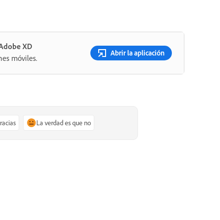
n Adobe XD
Abrir la aplicación
nes móviles.
gracias
La verdad es que no