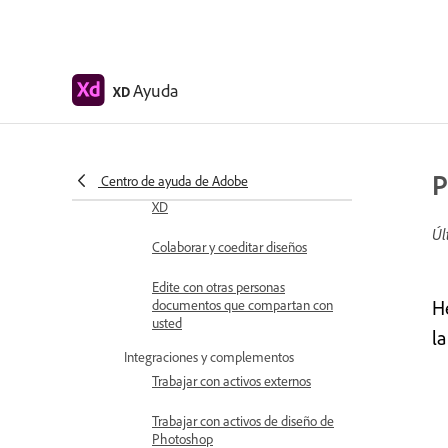
Migre sus sistemas de diseño a
Bibliotecas Creative Cloud
Trabajar con tokens de diseño
Ayuda
XD
Usar activos de Bibliotecas
Creative Cloud
Documentos en la nube
P
Centro de ayuda de Adobe
Documentos en la nube en Adobe
XD
Úl
Colaborar y coeditar diseños
Edite con otras personas
H
documentos que compartan con
usted
l
Integraciones y complementos
Trabajar con activos externos
Trabajar con activos de diseño de
Photoshop