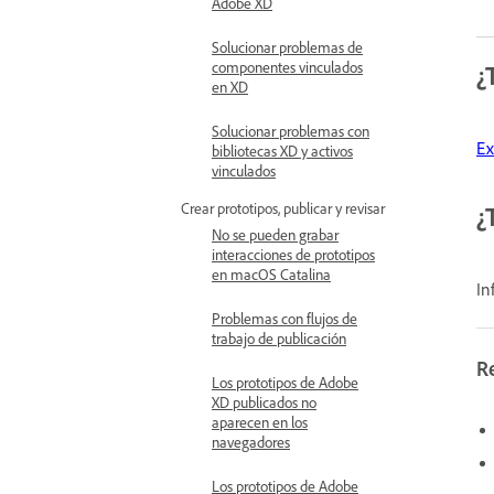
Adobe XD
Solucionar problemas de
componentes vinculados
¿
en XD
Solucionar problemas con
Ex
bibliotecas XD y activos
vinculados
Crear prototipos, publicar y revisar
¿
No se pueden grabar
interacciones de prototipos
en macOS Catalina
In
Problemas con flujos de
trabajo de publicación
R
Los prototipos de Adobe
XD publicados no
aparecen en los
navegadores
Los prototipos de Adobe