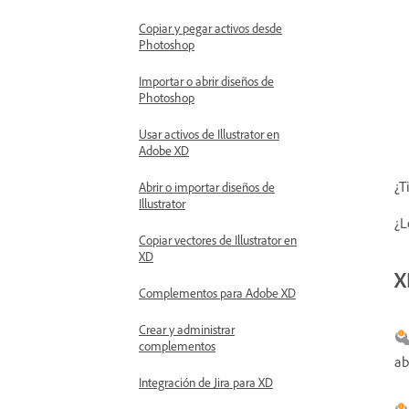
Copiar y pegar activos desde
Photoshop
Importar o abrir diseños de
Photoshop
Usar activos de Illustrator en
Adobe XD
¿T
Abrir o importar diseños de
Illustrator
¿L
Copiar vectores de Illustrator en
XD
X
Complementos para Adobe XD
Crear y administrar
complementos
ab
Integración de Jira para XD