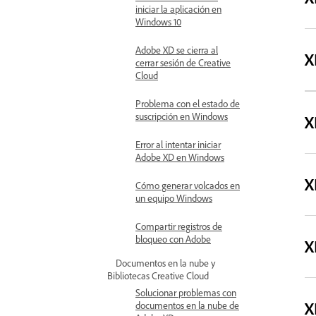
iniciar la aplicación en
Windows 10
Adobe XD se cierra al
X
cerrar sesión de Creative
Cloud
Problema con el estado de
suscripción en Windows
X
Error al intentar iniciar
Adobe XD en Windows
X
Cómo generar volcados en
un equipo Windows
Compartir registros de
bloqueo con Adobe
X
Documentos en la nube y
Bibliotecas Creative Cloud
Solucionar problemas con
X
documentos en la nube de