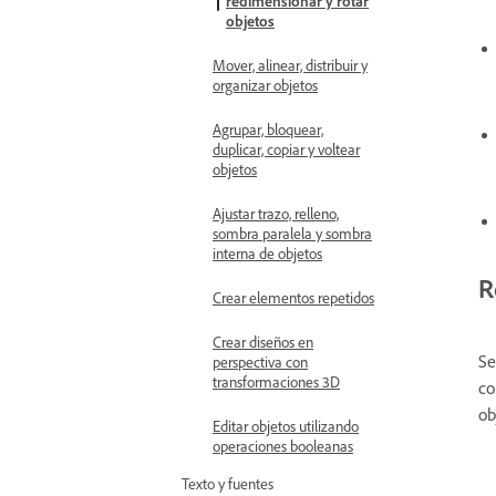
redimensionar y rotar
objetos
Mover, alinear, distribuir y
organizar objetos
Agrupar, bloquear,
duplicar, copiar y voltear
objetos
Ajustar trazo, relleno,
sombra paralela y sombra
interna de objetos
R
Crear elementos repetidos
Crear diseños en
Se
perspectiva con
transformaciones 3D
co
ob
Editar objetos utilizando
operaciones booleanas
Texto y fuentes