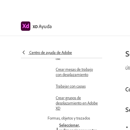
Métodos abreviados de teclado
Sugerencias y trucos
Diseño
Ayuda
XD
Mesas de trabajo, guías y capas
Introducción a las mesas
de trabajo en Adobe XD
S
Centro de ayuda de Adobe
Usar guías y cuadrículas en
XD
Úl
Crear mesas de trabajo
con desplazamiento
Trabajar con capas
C
Crear grupos de
desplazamiento en Adobe
S
XD
Formas, objetos y trazados
Seleccionar,