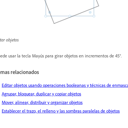
tar objetos
ede usar la tecla Mayús para girar objetos en incrementos de 45°.
emas relacionados
Editar objetos usando operaciones booleanas y técnicas de enmas
Agrupar, bloquear, duplicar y copiar objetos
Mover, alinear, distribuir y organizar objetos
Establecer el trazo, el relleno y las sombras paralelas de objetos