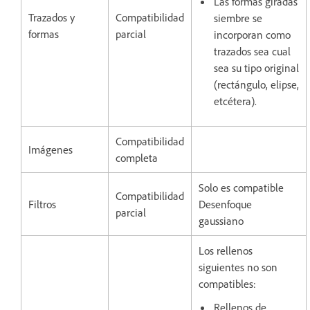
Las formas giradas
Trazados y
Compatibilidad
siembre se
formas
parcial
incorporan como
trazados sea cual
sea su tipo original
(rectángulo, elipse,
etcétera).
Compatibilidad
Imágenes
completa
Solo es compatible
Compatibilidad
Filtros
Desenfoque
parcial
gaussiano
Los rellenos
siguientes no son
compatibles:
Rellenos de