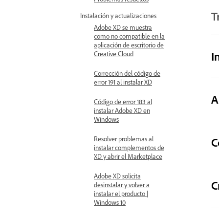
T
Instalación y actualizaciones
Adobe XD se muestra
como no compatible en la
aplicación de escritorio de
I
Creative Cloud
Corrección del código de
error 191 al instalar XD
A
Código de error 183 al
instalar Adobe XD en
Windows
Resolver problemas al
C
instalar complementos de
XD y abrir el Marketplace
Adobe XD solicita
C
desinstalar y volver a
instalar el producto |
Windows 10