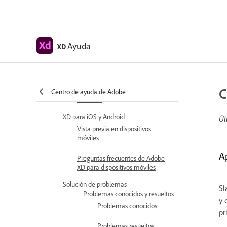
complementos
Integración de Jira para XD
Ayuda
XD
Complemento Slack para XD
Complemento Zoom para XD
C
Publicar diseño de Adobe XD en
Centro de ayuda de Adobe
Behance
XD para iOS y Android
Úl
Vista previa en dispositivos
móviles
A
Preguntas frecuentes de Adobe
XD para dispositivos móviles
Solución de problemas
Sl
Problemas conocidos y resueltos
y 
Problemas conocidos
pr
Problemas resueltos