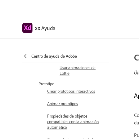
componentes y grupos
Crear diseños dinámicos
con pilas
Ayuda
XD
Vídeos y animaciones Lottie
Cómo usar los vídeos
Crear prototipos mediante
C
vídeos
Centro de ayuda de Adobe
Usar animaciones de
Úl
Lottie
Prototipo
Crear prototipos interactivos
A
Animar prototipos
Co
Propiedades de objetos
compatibles con la animación
du
automática
Pu