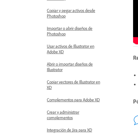
Copiar y pegar activos desde
Photoshop
Importar o abrir diseños de
Photoshop
Usar activos de Illustrator en
Adobe XD
R
Abrir o importar diseños de
Illustrator
Copiar vectores de Illustrator en
XD
Complementos para Adobe XD
P
Crear y administrar
complementos
Integración de Jira para XD