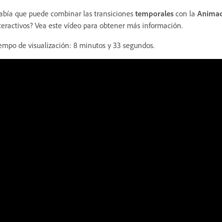
abía que puede combinar las transiciones
temporales
con la
Animac
teractivos? Vea este vídeo para obtener más información.
empo de visualización: 8 minutos y 33 segundos.