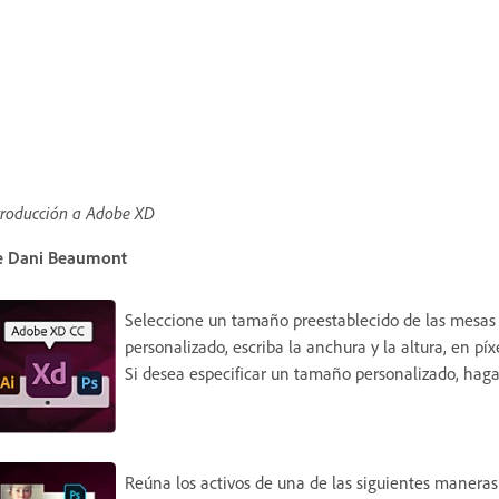
troducción a Adobe XD
e Dani Beaumont
Seleccione un tamaño preestablecido de las mesas 
personalizado, escriba la anchura y la altura, en pí
Si desea especificar un tamaño personalizado, haga
Reúna los activos de una de las siguientes maneras