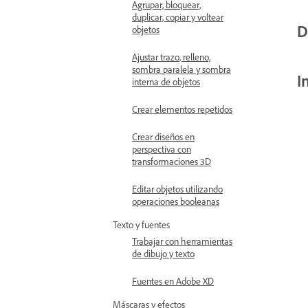
Agrupar, bloquear,
duplicar, copiar y voltear
D
objetos
Ajustar trazo, relleno,
sombra paralela y sombra
I
interna de objetos
Crear elementos repetidos
Crear diseños en
perspectiva con
transformaciones 3D
Editar objetos utilizando
operaciones booleanas
Texto y fuentes
Trabajar con herramientas
de dibujo y texto
Fuentes en Adobe XD
Máscaras y efectos