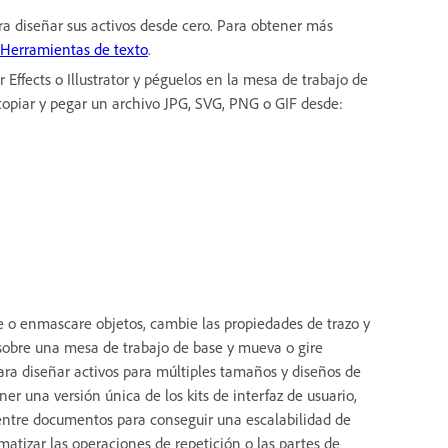
a diseñar sus activos desde cero. Para obtener más
Herramientas de texto
.
 Effects o Illustrator y péguelos en la mesa de trabajo de
copiar y pegar un archivo JPG, SVG, PNG o GIF desde:
e o enmascare objetos, cambie las propiedades de trazo y
o sobre una mesa de trabajo de base y mueva o gire
ara diseñar activos para múltiples tamaños y diseños de
er una versión única de los kits de interfaz de usuario,
a entre documentos para conseguir una escalabilidad de
tizar las operaciones de repetición o las partes de