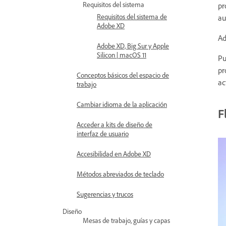
Requisitos del sistema
pr
Requisitos del sistema de
au
Adobe XD
Ad
Adobe XD, Big Sur y Apple
Silicon | macOS 11
Pu
pr
Conceptos básicos del espacio de
ac
trabajo
Cambiar idioma de la aplicación
F
Acceder a kits de diseño de
interfaz de usuario
Accesibilidad en Adobe XD
Métodos abreviados de teclado
Sugerencias y trucos
Diseño
Mesas de trabajo, guías y capas