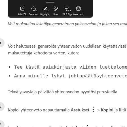
Voit mukauttaa tekoälyn generoimaa yhteenvetoa ja jakaa sen mu
Voit halutessasi generoida yhteenvedon uudelleen käytettävissä ol
mukautettuja kehotteita varten, kuten:
Tee tästä asiakirjasta viiden luettelom
Anna minulle lyhyt johtopäätösyhteenvet
Tekoälyavustaja päivittää yhteenvedon pyyntösi perusteella.
Kopioi yhteenveto napauttamalla
Asetukset
>
Kopioi
ja liit