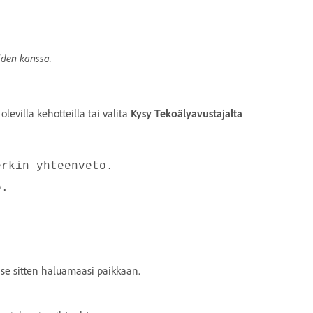
iden kanssa.
evilla kehotteilla tai valita
Kysy Tekoälyavustajalta
erkin yhteenveto.
o.
ä se sitten haluamaasi paikkaan.