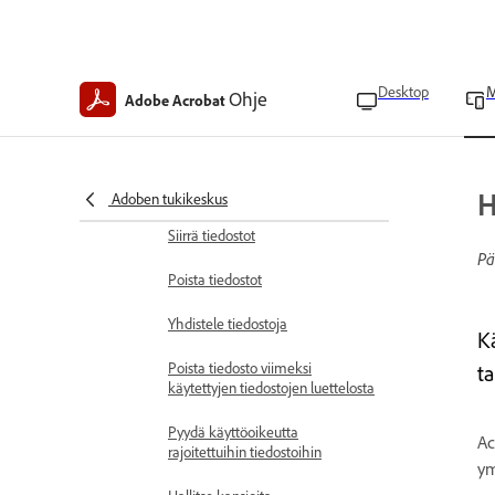
Tarkastele sisällysluetteloa
Palauta poistetut tiedostot
Desktop
M
Ohje
Adobe Acrobat
Tallenna kopio
Nimeä tiedostot uudelleen
Lataa paikallisia tiedostoja
H
Adoben tukikeskus
Siirrä tiedostot
Pä
Poista tiedostot
Yhdistele tiedostoja
K
Poista tiedosto viimeksi
ta
käytettyjen tiedostojen luettelosta
Pyydä käyttöoikeutta
Ac
rajoitettuihin tiedostoihin
ym