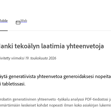
obile
Web
anki tekoälyn laatimia yhteenvetoja
ivitetty viimeksi
19. toukokuuta 2026
äytä generatiivista yhteenvetoa generoidaksesi nopeita
i tabletissasi.
robatin generatiivinen yhteenveto -työkalu analysoi PDF-tiedostosi j
märtämään keskeiset kohdat nopeasti ilman koko asiakirjan lukemis