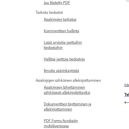
Jaa litistetty PDF
Tarkista tiedostot
Asiakirjojen tarkistus
Kommenttien hallinta
Lisää arvioijia jaettuihin
tiedostoihin
Hallitse jaettuja tiedostoja
Ilmoita väärinkäytöstä
Asiakirjojen sähköinen allekirjoittaminen
Ede
Asiakirjojen lähettäminen
sähköisesti allekirjoitettaviksi
Te
Dokumenttien täyttäminen ja
allekirjoittaminen
PDF Forms Acrobatin
mobiiliversiossa