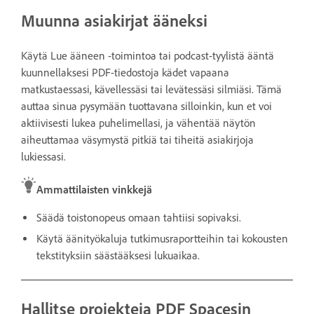
Muunna asiakirjat ääneksi
Käytä Lue ääneen -toimintoa tai podcast-tyylistä ääntä
kuunnellaksesi PDF-tiedostoja kädet vapaana
matkustaessasi, kävellessäsi tai levätessäsi silmiäsi. Tämä
auttaa sinua pysymään tuottavana silloinkin, kun et voi
aktiivisesti lukea puhelimellasi, ja vähentää näytön
aiheuttamaa väsymystä pitkiä tai tiheitä asiakirjoja
lukiessasi.
Ammattilaisten vinkkejä
Säädä toistonopeus omaan tahtiisi sopivaksi.
Käytä äänityökaluja tutkimusraportteihin tai kokousten
tekstityksiin säästääksesi lukuaikaa.
Hallitse projekteja PDF Spacesin