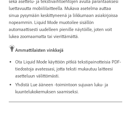
sekä asettelu- ja tekstivaihtoehtojen avulla parantaaksesi
luettavuutta mobiililaitteella. Mukava asetelma auttaa
sinua pysymään keskittyneenä ja liikkumaan asiakirjoissa
nopeammin. Liquid Mode muotoilee sisällön
automaattisesti uudelleen pienille näytöille, joten voit
lukea zoomaamatta tai vierittämättä.
Ammattilaisten vinkkejä
Ota Liquid Mode käyttöön pitkiä tekstipainotteisia PDF-
tiedostoja avatessasi, jotta teksti mukautuu laitteesi
asetteluun välittömästi.
Yhdistä Lue ääneen -toimintoon sujuvan luku- ja
kuuntelukokemuksen saamiseksi.