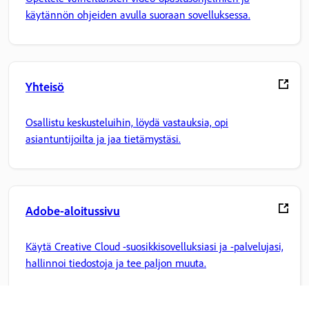
käytännön ohjeiden avulla suoraan sovelluksessa.
Yhteisö
Osallistu keskusteluihin, löydä vastauksia, opi
asiantuntijoilta ja jaa tietämystäsi.
Adobe-aloitussivu
Käytä Creative Cloud -suosikkisovelluksiasi ja -palvelujasi,
hallinnoi tiedostoja ja tee paljon muuta.