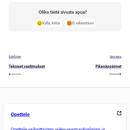
Oliko tästä sivusta apua?
Kyllä, kiitos
Ei oikeastaan
Edellinen
Seuraava
Tekniset vaatimukset
Pikanäppäimet
Opettele
Opettele vaiheittaisten video-opastusohjelmien ja