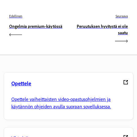
Edellinen
Seuraava
Ongelmia premium-käytössä
Peruutuksen hyvitystä ei ole
saatu
Opettele
Opettele vaiheittaisten video-opastusohjelmien ja
käytännön ohjeiden avulla suoraan sovelluksessa.