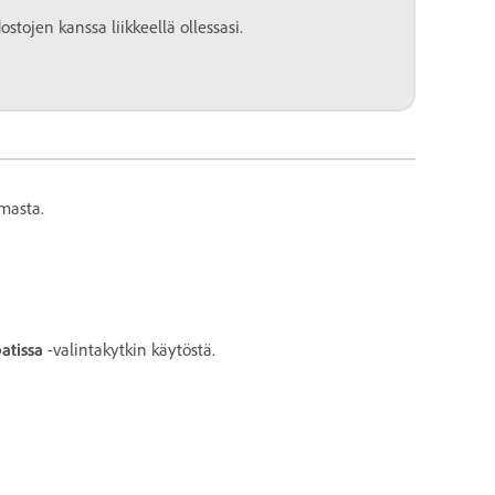
stojen kanssa liikkeellä ollessasi.
lmasta.
atissa
-valintakytkin käytöstä.