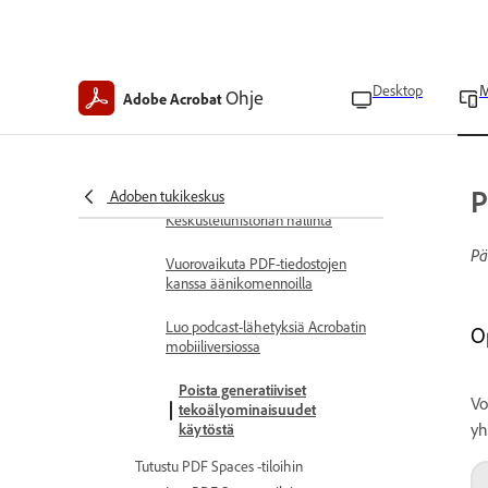
Käytä Acrobatin tekoälyä
Tekoälytoiminnot Acrobatissa
mobiililaitteessa
Desktop
M
Hanki tekoälyn laatimia
Ohje
Adobe Acrobat
yhteenvetoja
Tutki PDF-tiedostoja
Tekoälyavustajalla
P
Adoben tukikeskus
Keskusteluhistorian hallinta
Pä
Vuorovaikuta PDF-tiedostojen
kanssa äänikomennoilla
Luo podcast-lähetyksiä Acrobatin
O
mobiiliversiossa
Poista generatiiviset
Vo
tekoälyominaisuudet
yh
käytöstä
Tutustu PDF Spaces -tiloihin