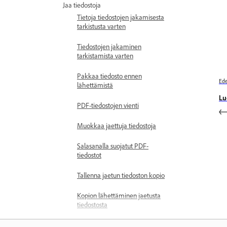
Jaa tiedostoja
Tietoja tiedostojen jakamisesta
tarkistusta varten
Tiedostojen jakaminen
tarkistamista varten
Pakkaa tiedosto ennen
Ede
lähettämistä
Lu
PDF-tiedostojen vienti
Muokkaa jaettuja tiedostoja
Salasanalla suojatut PDF-
tiedostot
Tallenna jaetun tiedoston kopio
Kopion lähettäminen jaetusta
tiedostosta
Jaa litistetty PDF