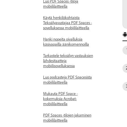
Luo PDF Spaces -tiloja
mobiililaitteella
Käytä henkilökohtaista
Tekoälyavustajaa PDF Spaces -
sovelluksessa mobiililaitteella
Hanki nopeita oivalluksia
käsivapailla äänikomennoilla
Tarkastele tekoälyn vastauksien
lähdesitaatteja
mobiilisovelluksessa
Luo podcasteja PDF Spacesista
mobiililaitteella
Mukauta PDF Space -
kokemuksia Acrobat-
mobiililaitteella
PDF Spaces -tilojen jakaminen
mobiililaitteella