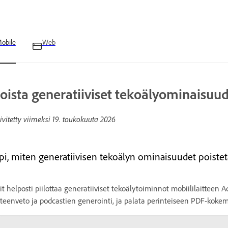
obile
Web
oista generatiiviset tekoälyominaisuu
ivitetty viimeksi
19. toukokuuta 2026
pi, miten generatiivisen tekoälyn ominaisuudet poistet
it helposti piilottaa generatiiviset tekoälytoiminnot mobiililaitteen
teenveto ja podcastien generointi, ja palata perinteiseen PDF-koke