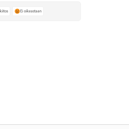
kiitos
Ei oikeastaan