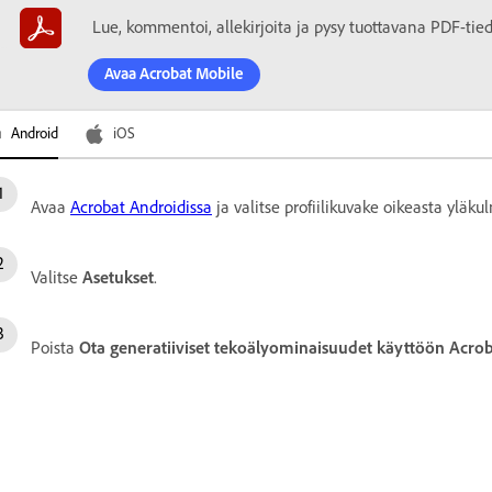
Lue, kommentoi, allekirjoita ja pysy tuottavana PDF-tiedo
Avaa Acrobat Mobile
Android
iOS
Avaa
Acrobat Androidissa
ja valitse profiilikuvake oikeasta yläku
Valitse
Asetukset
.
Poista
Ota generatiiviset tekoälyominaisuudet käyttöön Acrob