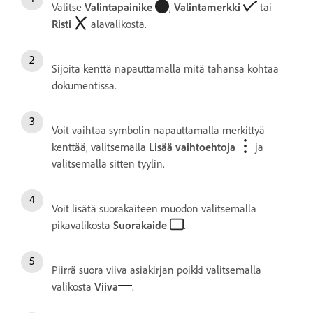
Valitse
Valintapainike
,
Valintamerkki
tai
Risti
alavalikosta.
Sijoita kenttä napauttamalla mitä tahansa kohtaa
dokumentissa.
Voit vaihtaa symbolin napauttamalla merkittyä
kenttää, valitsemalla
Lisää vaihtoehtoja
ja
valitsemalla sitten tyylin.
Voit lisätä suorakaiteen muodon valitsemalla
pikavalikosta
Suorakaide
.
Piirrä suora viiva asiakirjan poikki valitsemalla
valikosta
Viiva
.