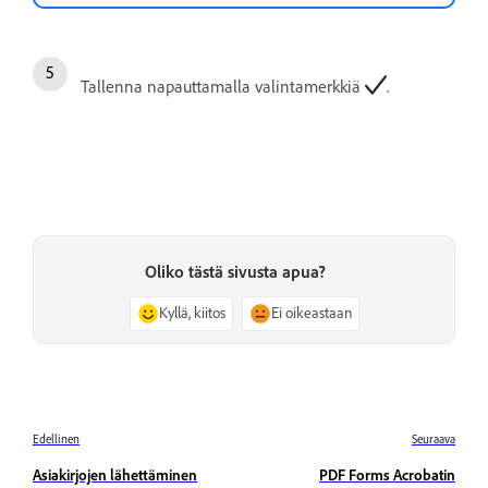
Tallenna napauttamalla valintamerkkiä
.
Oliko tästä sivusta apua?
Kyllä, kiitos
Ei oikeastaan
Edellinen
Seuraava
Asiakirjojen lähettäminen
PDF Forms Acrobatin