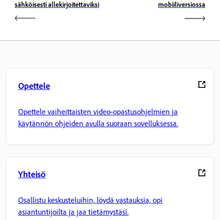
sähköisesti allekirjoitettaviksi
mobiiliversiossa
Opettele
Opettele vaiheittaisten video-opastusohjelmien ja
käytännön ohjeiden avulla suoraan sovelluksessa.
Yhteisö
Osallistu keskusteluihin, löydä vastauksia, opi
asiantuntijoilta ja jaa tietämystäsi.