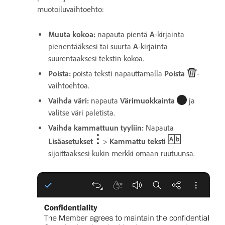
muotoiluvaihtoehto:
Muuta kokoa:
napauta pientä
A
-kirjainta
pienentääksesi tai suurta
A
-kirjainta
suurentaaksesi tekstin kokoa.
Poista:
poista teksti napauttamalla
Poista
-
vaihtoehtoa.
Vaihda väri:
napauta
Värimuokkainta
ja
valitse väri paletista.
Vaihda kammattuun tyyliin:
Napauta
Lisäasetukset
>
Kammattu teksti
sijoittaaksesi kukin merkki omaan ruutuunsa.