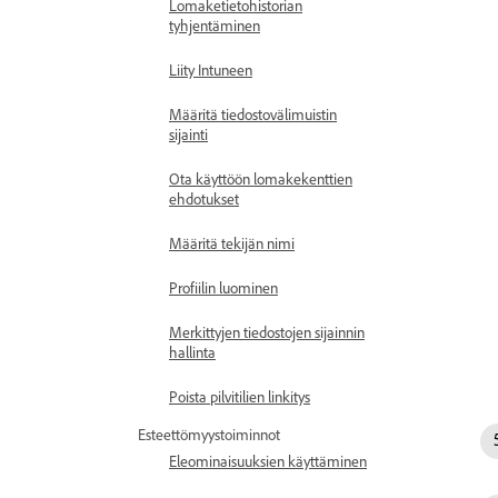
Lomaketietohistorian
tyhjentäminen
Liity Intuneen
Määritä tiedostovälimuistin
sijainti
Ota käyttöön lomakekenttien
ehdotukset
Määritä tekijän nimi
Profiilin luominen
Merkittyjen tiedostojen sijainnin
hallinta
Poista pilvitilien linkitys
Esteettömyystoiminnot
Eleominaisuuksien käyttäminen