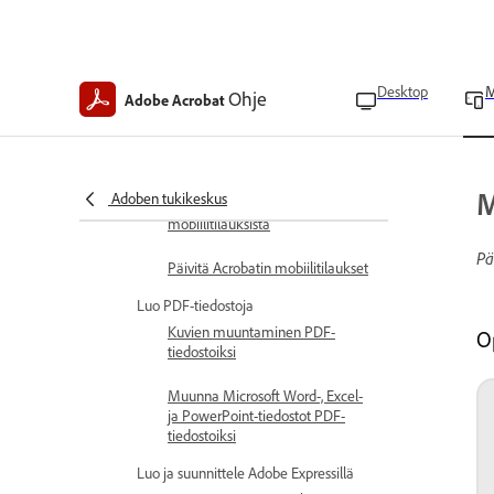
Tilaukset ja hyvitykset
Acrobatin mobiilitilaukset
Osta Acrobat-tilaus
Desktop
M
Ohje
Adobe Acrobat
Palauta Acrobat-tilauksesi
Peruuta tilaus
M
Adoben tukikeskus
Hyvitykset Acrobat-
mobiilitilauksista
Pä
Päivitä Acrobatin mobiilitilaukset
Luo PDF-tiedostoja
Kuvien muuntaminen PDF-
O
tiedostoiksi
Muunna Microsoft Word-, Excel-
ja PowerPoint-tiedostot PDF-
tiedostoiksi
Luo ja suunnittele Adobe Expressillä