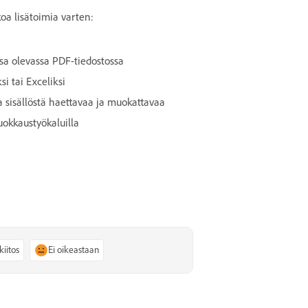
koa lisätoimia varten:
ssa olevassa PDF-tiedostossa
i tai Exceliksi
 sisällöstä haettavaa ja muokattavaa
uokkaustyökaluilla
kiitos
Ei oikeastaan