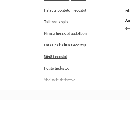
Palauta poistetut tiedostot
Ede
Am
Tallenna kopio
Nimeä tiedostot uudelleen
Lataa paikallisia tiedostoja
Siirrä tiedostot
Poista tiedostot
Yhdistele tiedostoja
Poista tiedosto viimeksi
käytettyjen tiedostojen luettelosta
Pyydä käyttöoikeutta
rajoitettuihin tiedostoihin
Opettele
Hallitse kansioita