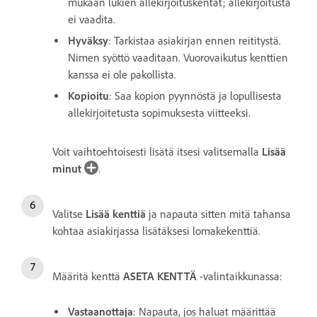
mukaan lukien allekirjoituskentät; allekirjoitusta
ei vaadita.
Hyväksy
: Tarkistaa asiakirjan ennen reititystä.
Nimen syöttö vaaditaan. Vuorovaikutus kenttien
kanssa ei ole pakollista.
Kopioitu
: Saa kopion pyynnöstä ja lopullisesta
allekirjoitetusta sopimuksesta viitteeksi.
Voit vaihtoehtoisesti lisätä itsesi valitsemalla
Lisää
minut
.
Valitse
Lisää kenttiä
ja napauta sitten mitä tahansa
kohtaa asiakirjassa lisätäksesi lomakekenttiä.
Määritä kenttä
ASETA KENTTÄ
-valintaikkunassa:
Vastaanottaja
: Napauta, jos haluat määrittää