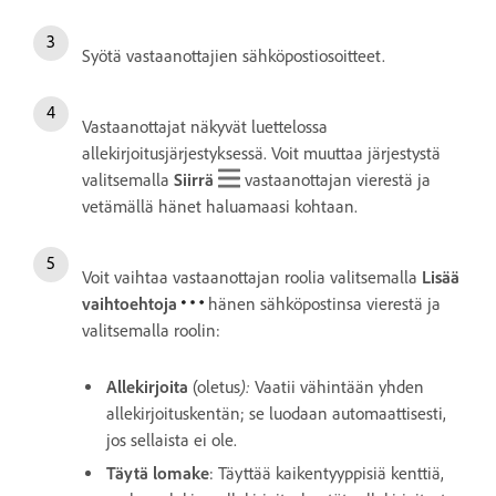
Syötä vastaanottajien sähköpostiosoitteet.
Vastaanottajat näkyvät luettelossa
allekirjoitusjärjestyksessä. Voit muuttaa järjestystä
valitsemalla
Siirrä
vastaanottajan vierestä ja
vetämällä hänet haluamaasi kohtaan.
Voit vaihtaa vastaanottajan roolia valitsemalla
Lisää
vaihtoehtoja
hänen sähköpostinsa vierestä ja
valitsemalla roolin:
):
Allekirjoita
(oletus
Vaatii vähintään yhden
allekirjoituskentän; se luodaan automaattisesti,
jos sellaista ei ole.
Täytä lomake
: Täyttää kaikentyyppisiä kenttiä,