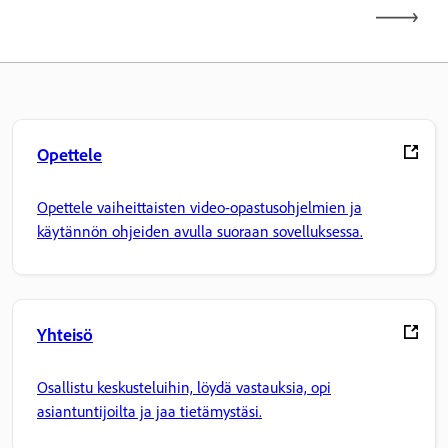
Opettele
Opettele vaiheittaisten video-opastusohjelmien ja
käytännön ohjeiden avulla suoraan sovelluksessa.
Yhteisö
Osallistu keskusteluihin, löydä vastauksia, opi
asiantuntijoilta ja jaa tietämystäsi.