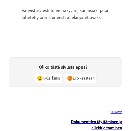
Vahvistusviesti tulee näkyviin, kun asiakirja on
lähetetty onnistuneesti allekirjoitettavaksi.
Oliko tästä sivusta apua?
Kyllä, kiitos
Ei oikeastaan
Seuraava
Dokumenttien täyttäminen ja
allekirjoittaminen