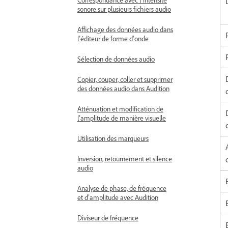
sonore sur plusieurs fichiers audio
Affichage des données audio dans
l’éditeur de forme d’onde
Sélection de données audio
Copier, couper, coller et supprimer
des données audio dans Audition
Atténuation et modification de
l’amplitude de manière visuelle
Utilisation des marqueurs
Inversion, retournement et silence
audio
Analyse de phase, de fréquence
et d’amplitude avec Audition
Diviseur de fréquence