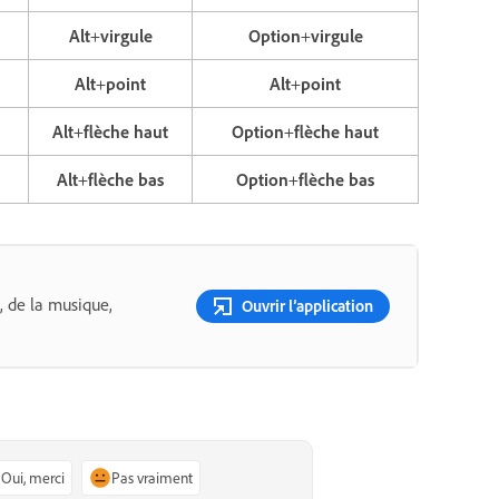
Alt
+
virgule
Option
+
virgule
Alt
+
point
Alt
+
point
Alt
+
flèche haut
Option
+
flèche haut
Alt
+
flèche bas
Option
+
flèche bas
, de la musique,
Ouvrir l’application
Oui, merci
Pas vraiment