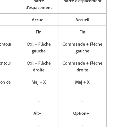
Barre
Barre d'espacement
d'espacement
Accueil
Accueil
Fin
Fin
contour
Ctrl
+
Flèche
Commande
+
Flèche
gauche
gauche
contour
Ctrl
+
Flèche
Commande
+
Flèche
droite
droite
tion de
Maj
+
X
Maj
+
X
=
=
Alt
+
=
Option
+
=
-
-