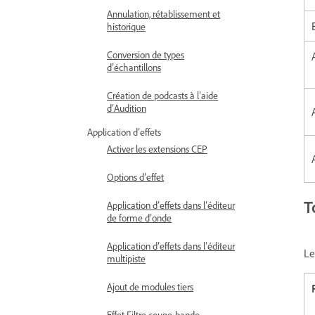
Annulation, rétablissement et
historique
Conversion de types
d’échantillons
Création de podcasts à l’aide
d’Audition
Application d’effets
Activer les extensions CEP
Options d’effet
T
Application d’effets dans l’éditeur
de forme d’onde
Application d’effets dans l’éditeur
Le
multipiste
Ajout de modules tiers
Effet Filtre coupe-bande