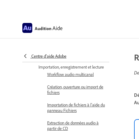
Recherche et personnalisation
des raccourcis
Effectuer le test du micro (version
bêta)
Aide
Audition
Son numérique – Principes de base
Comprendre le son
R
Centre d’aide Adobe
Numérisation des données audio
Importation, enregistrement et lecture
De
Workflow audio multicanal
Création, ouverture ou import de
fichiers
Dé
Au
Importation de fichiers à l’aide du
panneau Fichiers
Extraction de données audio à
partir de CD