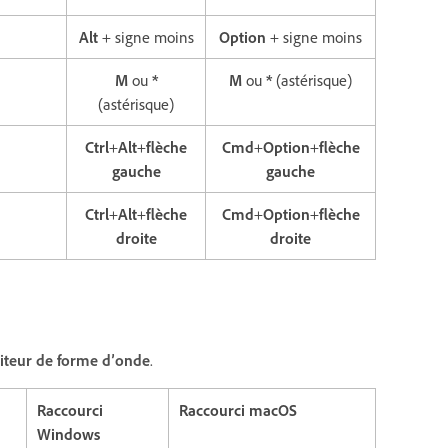
Alt
+ signe moins
Option
+ signe moins
M
ou
*
M
ou
*
(astérisque)
(astérisque)
Ctrl
+
Alt
+
flèche
Cmd
+
Option
+
flèche
gauche
gauche
Ctrl
+
Alt
+
flèche
Cmd
+
Option
+
flèche
droite
droite
iteur de forme d’onde
.
Raccourci
Raccourci macOS
Windows