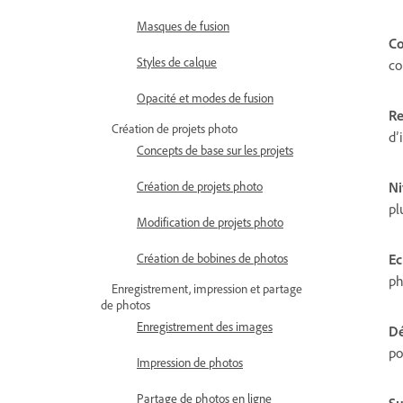
Masques de fusion
Co
Styles de calque
co
Opacité et modes de fusion
Re
Création de projets photo
d’
Concepts de base sur les projets
Création de projets photo
Ni
pl
Modification de projets photo
Création de bobines de photos
Ec
ph
Enregistrement, impression et partage
de photos
Enregistrement des images
Dé
po
Impression de photos
Partage de photos en ligne