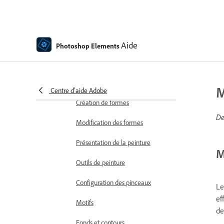
Photos animées
Ajout de formes et de texte
Ajout de texte
Aide
Photoshop Elements
Modification du texte
Correcteur orthographique avec
prise en charge linguistique
M
Centre d’aide Adobe
Création de formes
De
Modification des formes
Présentation de la peinture
M
Outils de peinture
Configuration des pinceaux
L
ef
Motifs
de
Fonds et contours