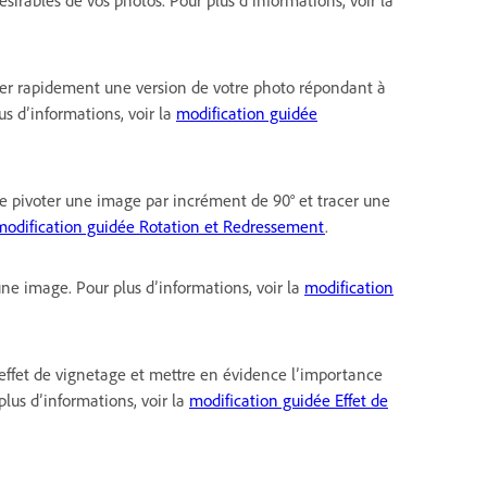
sirables de vos photos. Pour plus d’informations, voir la
réer rapidement une version de votre photo répondant à
us d’informations, voir la
modification guidée
ire pivoter une image par incrément de 90° et tracer une
modification guidée Rotation et Redressement
.
une image. Pour plus d’informations, voir la
modification
 effet de vignetage et mettre en évidence l’importance
lus d’informations, voir la
modification guidée Effet de