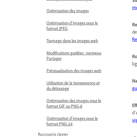
Su
mo
Optimisation des images
Optimisation d’images pour le
Re
format JPEG
de
Re
Tramage dans les images web
Modifications guidées : panneau
Ro
Partager
li
Prévisualisation des images web
Ne
Utilisation de la transparence et
gu
du détourage
Optimisation des images pour le
Ef
format GIF ou PNG-8
d’
Optimisation d’images pour le
vi
format PNG-24
Raccourcis clavier