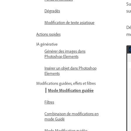
Su
su
Dégradés
Modification de texte asiatique
Dé
mo
Actions rapides
IA générative
Générer des images dans
Photoshop Elements
Insérer un objet dans Photoshop
Elements
Modifications guidées, effets et filtres
Mode Modification guidée
Filtres
Combinaison de modifications en
mode Guidé
Mode Modification guidée -