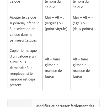
calque
le nom du
le nom du
calque
calque
Ajouter le calque
Maj + Alt + ,
Maj + Alt + =
supérieur/inférieur
(virgule) ou ;
(égal) ou :
à la sélection de
(point-virgule)
(deux points)
calque dans le
panneau Calques
Copier le masque
d’un calque à un
Alt + faire
Alt + faire
autre, puis
glisser le
glisser le
demander à le
masque de
masque de
remplacer si le
fusion
fusion
masque est déjà
présent
Modifiez et partagez facilement des