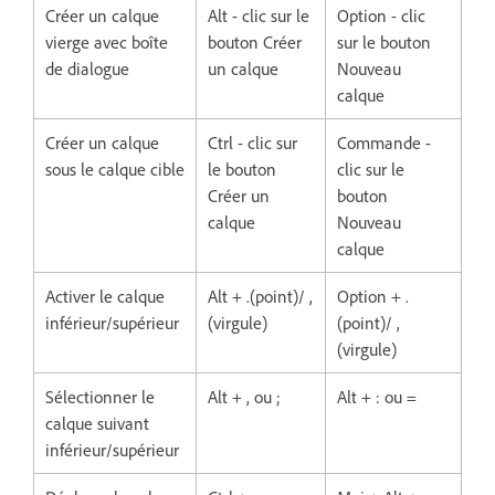
Créer un calque
Alt - clic sur le
Option - clic
vierge avec boîte
bouton Créer
sur le bouton
de dialogue
un calque
Nouveau
calque
Créer un calque
Ctrl - clic sur
Commande -
sous le calque cible
le bouton
clic sur le
Créer un
bouton
calque
Nouveau
calque
Activer le calque
Alt + .(point)/ ,
Option + .
inférieur/supérieur
(virgule)
(point)/ ,
(virgule)
Sélectionner le
Alt + , ou ;
Alt + : ou =
calque suivant
inférieur/supérieur