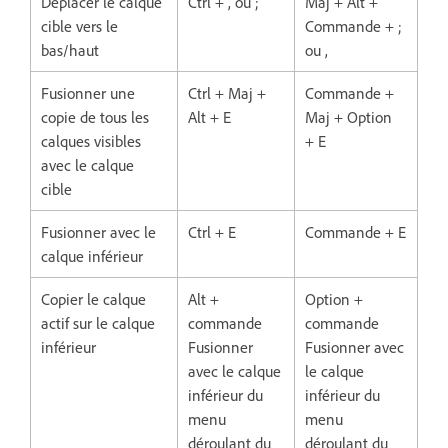
Déplacer le calque
Ctrl + , ou ;
Maj + Alt +
cible vers le
Commande + ;
bas/haut
ou ,
Fusionner une
Ctrl + Maj +
Commande +
copie de tous les
Alt + E
Maj + Option
calques visibles
+ E
avec le calque
cible
Fusionner avec le
Ctrl + E
Commande + E
calque inférieur
Copier le calque
Alt +
Option +
actif sur le calque
commande
commande
inférieur
Fusionner
Fusionner avec
avec le calque
le calque
inférieur du
inférieur du
menu
menu
déroulant du
déroulant du