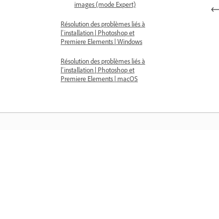
images (mode Expert)
Résolution des problèmes liés à
l’installation | Photoshop et
Premiere Elements | Windows
Résolution des problèmes liés à
l’installation | Photoshop et
Premiere Elements | macOS
Comprendre
Apprenez avec des didacticiels vidéo
étape par étape et des conseils pratiq
directement dans l’application.