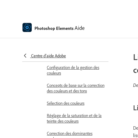
Filtres Esquisse
Filtres Esthétiques
Filtres Textures
Aide
Photoshop Elements
Filtres Pixellisation
Gestion des couleurs
L
Présentation de la couleur
Centre d’aide Adobe
c
Configuration de la gestion des
couleurs
De
Concepts de base sur la correction
des couleurs et des tons
Sélection des couleurs
L
Réglage de la saturation et de la
teinte des couleurs
De
Correction des dominantes
li