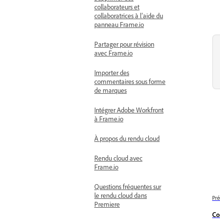
collaborateurs et
collaboratrices à l’aide du
panneau Frame.io
Partager pour révision
avec Frame.io
Importer des
commentaires sous forme
de marques
Intégrer Adobe Workfront
à Frame.io
À propos du rendu cloud
Rendu cloud avec
Frame.io
Questions fréquentes sur
le rendu cloud dans
Pré
Premiere
Co