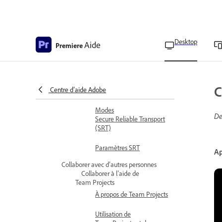
Ajouter un filigrane visuel
pendant l'export
Diffuser une vidéo
Desktop
Aide
Premiere
Vue d’ensemble de
Secure Reliable Transport
Activer le flux Secure
C
Centre d’aide Adobe
Reliable Transport
Modes
De
Secure Reliable Transport
(SRT)
Paramètres SRT
Ap
Collaborer avec d’autres personnes
Collaborer à l’aide de
Team Projects
À propos de Team Projects
Utilisation de