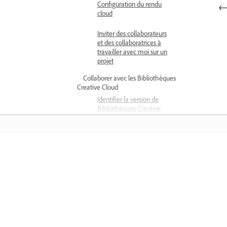
Configuration du rendu
cloud
Inviter des collaborateurs
et des collaboratrices à
travailler avec moi sur un
projet
Collaborer avec les Bibliothèques
Creative Cloud
Identifier la version de
Bibliothèques Creative
Cloud installée
A propos des bibliothèques
Creative Cloud
Comprendre
Ajout d’une bibliothèque
Creative Cloud
Apprenez avec des didacticiels vidéo
Ajouter des looks à une
étape par étape et des conseils pratiq
bibliothèque Creative
directement dans l’application.
Cloud