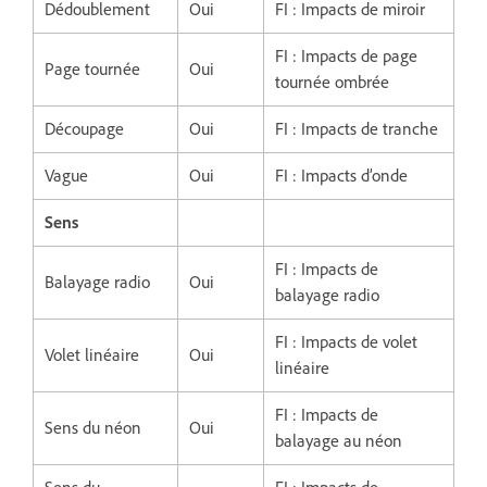
Dédoublement
Oui
FI : Impacts de miroir
FI : Impacts de page
Page tournée
Oui
tournée ombrée
Découpage
Oui
FI : Impacts de tranche
Vague
Oui
FI : Impacts d’onde
Sens
FI : Impacts de
Balayage radio
Oui
balayage radio
FI : Impacts de volet
Volet linéaire
Oui
linéaire
FI : Impacts de
Sens du néon
Oui
balayage au néon