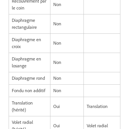
Recouvrement par
Non
le coin
Diaphragme
Non
rectangulaire
Diaphragme en
Non
croix
Diaphragme en
Non
losange
Diaphragme rond
Non
Fondu non additif
Non
Translation
Oui
Translation
(hérité)
Volet radial
Oui
Volet radial