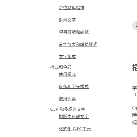
定位點與縮排
對齊文字
項目符號和編號
首字放大和輔助樣式
文字組成
樣式和色彩
使用樣式
段落和字元樣式
字
「
使用色票
O
CJK 和多語言文字
時
排版中日韓文字
連
格式化 CJK 字元