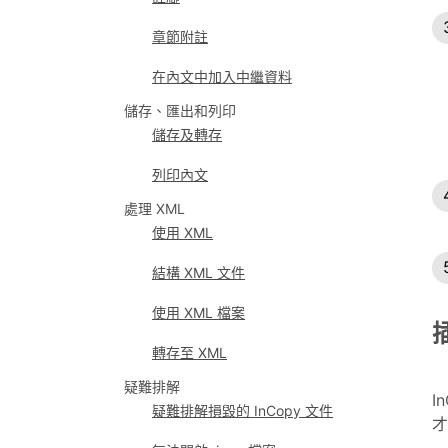
章節附註
在內文中加入中繼資料
儲存、匯出和列印
儲存及轉存
列印內文
處理 XML
使用 XML
結構 XML 文件
使用 XML 檔案
轉存至 XML
疑難排解
I
疑難排解損毀的 InCopy 文件
才