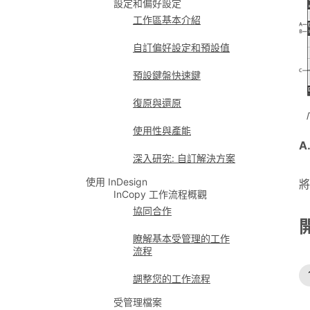
設定和偏好設定
工作區基本介紹
自訂偏好設定和預設值
預設鍵盤快速鍵
復原與還原
「
使用性與產能
A
深入研究: 自訂解決方案
使用 InDesign
將
InCopy 工作流程概觀
協同合作
瞭解基本受管理的工作
流程
調整您的工作流程
受管理檔案