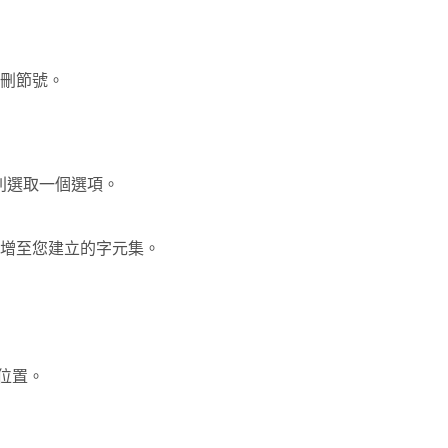
刪節號。
別選取一個選項。
增至您建立的字元集。
位置。