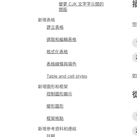
變更 CJK 文字字元間的
間距
新增表格
您
建立表格
選取和編輯表格
格式化表格
表格線條與填色
如
Table and cell styles
新增圖形和框架
控制圖形顯示
變形圖形
框架格點
新增參考資料和連結
註腳