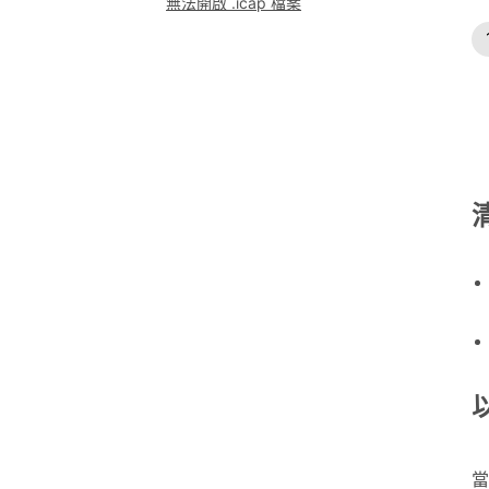
無法開啟 .icap 檔案
當