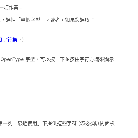
一項作業：
選單，選擇「整個字型」。或者，如果您選取了
訂字符集
。)
penType 字型，可以按一下並按住字符方塊來顯示
板的第一列「最近使用」下提供這些字符 (您必須展開面板