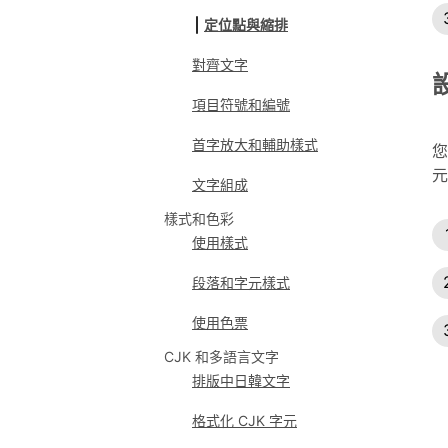
定位點與縮排
對齊文字
項目符號和編號
首字放大和輔助樣式
您
元
文字組成
樣式和色彩
使用樣式
段落和字元樣式
使用色票
CJK 和多語言文字
排版中日韓文字
格式化 CJK 字元