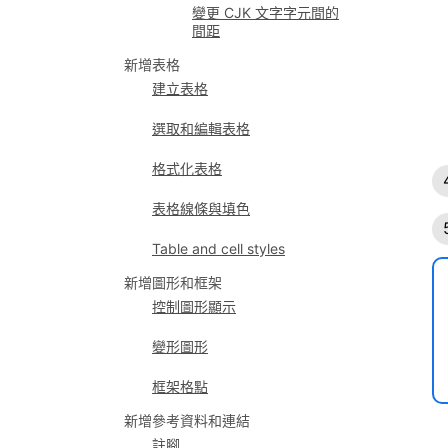
變更 CJK 文字字元間的
間距
新增表格
建立表格
選取和編輯表格
格式化表格
表格線條與填色
Table and cell styles
新增圖形和框架
控制圖形顯示
變形圖形
框架格點
新增參考資料和連結
註腳