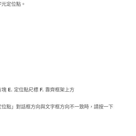
字元定位點。
方塊
E.
定位點尺標
F.
靠齊框架上方
定位點」對話框方向與文字框方向不一致時，請按一下