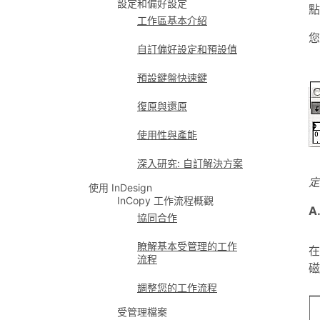
設定和偏好設定
點
工作區基本介紹
您
自訂偏好設定和預設值
預設鍵盤快速鍵
復原與還原
使用性與產能
深入研究: 自訂解決方案
定
使用 InDesign
InCopy 工作流程概觀
A
協同合作
瞭解基本受管理的工作
在
流程
調整您的工作流程
受管理檔案