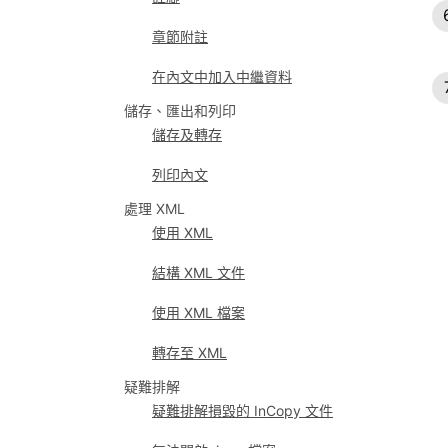
章節附註
在內文中加入中繼資料
儲存、匯出和列印
儲存及轉存
列印內文
處理 XML
使用 XML
結構 XML 文件
使用 XML 檔案
轉存至 XML
疑難排解
疑難排解損毀的 InCopy 文件