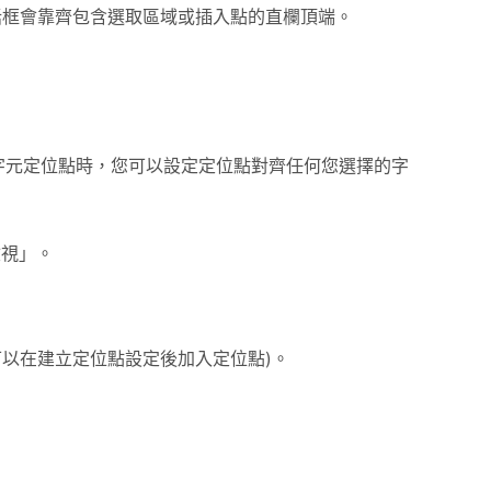
話框會靠齊包含選取區域或插入點的直欄頂端。
字元定位點時，您可以設定定位點對齊任何您選擇的字
檢視」。
也可以在建立定位點設定後加入定位點)。