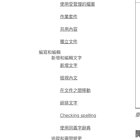
使用受管理的檔案
作業套件
共用內容
獨立文件
編寫和編輯
新增和編輯文字
新增文字
檢視內文
在文件之間移動
組排文字
垂
Checking spelling
使用同義字辭典
追蹤和審閱變更